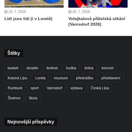
19. 7. 2026
18. 7. 2026
Lidi jsou lidi (i v Loretě)
Volejbalová přátelská utkání
(Varnsdorf 2026)
Štítky
basket
divadlo
festival
hudba
kniha
koncert
Krásná Lípa
Loreta
muzeum
přednáška
představení
Rumburk
sport
Varnsdorf
výstava
Česká Lípa
Šluknov
škola
Nejnovější příspěvky