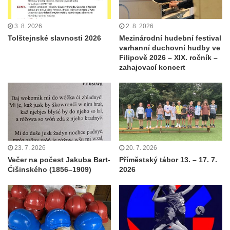
3. 8. 2026
2. 8. 2026
Tolštejnské slavnosti 2026
Mezinárodní hudební festival
varhanní duchovní hudby ve
Filipově 2026 – XIX. ročník –
zahajovací koncert
23. 7. 2026
20. 7. 2026
Večer na počest Jakuba Bart-
Příměstský tábor 13. – 17. 7.
Ćišinského (1856–1909)
2026