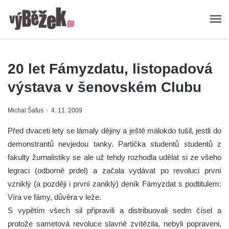
20 let Fámyzdatu, listopadová
výstava v šenovském Clubu
Michal Šafus
4. 11. 2009
Před dvaceti lety se lámaly dějiny a ještě málokdo tušil, jestli do
demonstrantů nevjedou tanky. Partička studentů studentů z
fakulty žurnalistiky se ale už tehdy rozhodla udělat si ze všeho
legraci (odborně prdel) a začala vydávat po revoluci první
vzniklý (a později i první zaniklý) deník Fámyzdat s podtitulem:
Víra ve fámy, důvěra v leže.
S vypětím všech sil připravili a distribuovali sedm čísel a
protože sametová revoluce slavně zvítězila, nebyli popraveni,