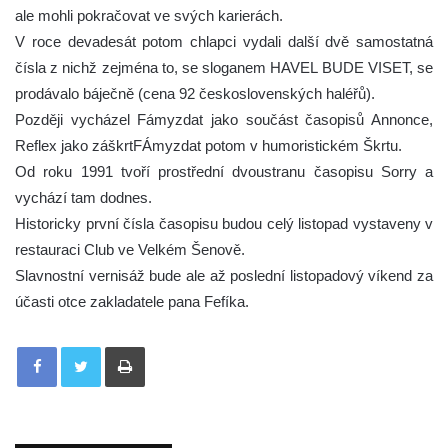
ale mohli pokračovat ve svých karierách.
V roce devadesát potom chlapci vydali další dvě samostatná
čísla z nichž zejména to, se sloganem HAVEL BUDE VISET, se
prodávalo báječně (cena 92 československých haléřů).
Později vycházel Fámyzdat jako součást časopisů Annonce,
Reflex jako záškrtFÁmyzdat potom v humoristickém Škrtu.
Od roku 1991 tvoří prostřední dvoustranu časopisu Sorry a
vychází tam dodnes.
Historicky první čísla časopisu budou celý listopad vystaveny v
restauraci Club ve Velkém Šenově.
Slavnostní vernisáž bude ale až poslední listopadový víkend za
účasti otce zakladatele pana Fefíka.
Tisknout