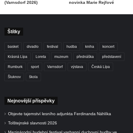
(Varnsdorf 2026)
novinka Marie Rejfové
Štítky
basket
divadlo
festival
hudba
kniha
koncert
Krásná Lípa
Loreta
muzeum
přednáška
představení
Rumburk
sport
Varnsdorf
výstava
Česká Lípa
Šluknov
škola
Nejnovější příspěvky
Objevte tajemství lesního adjunkta Ferdinanda Náhlíka
Tolštejnské slavnosti 2026
Mezinárodní hudební festival varhanní duchovní hudby ve