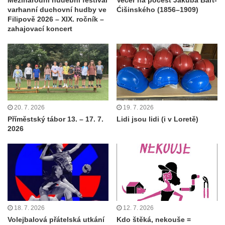
varhanní duchovní hudby ve
Ćišinského (1856–1909)
Filipově 2026 – XIX. ročník –
zahajovací koncert
20. 7. 2026
19. 7. 2026
Příměstský tábor 13. – 17. 7.
Lidi jsou lidi (i v Loretě)
2026
18. 7. 2026
12. 7. 2026
Volejbalová přátelská utkání
Kdo štěká, nekouše =