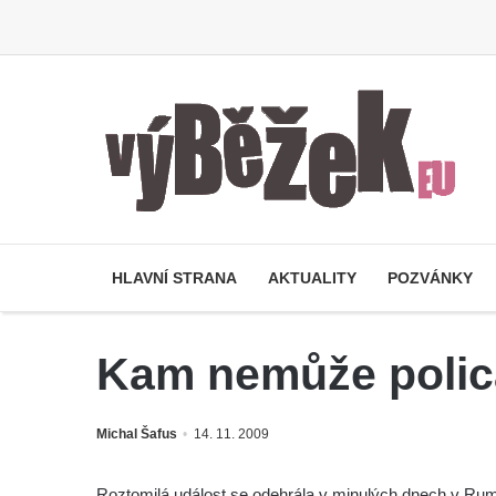
HLAVNÍ STRANA
AKTUALITY
POZVÁNKY
Kam nemůže polica
Michal Šafus
14. 11. 2009
Roztomilá událost se odehrála v minulých dnech v Ru