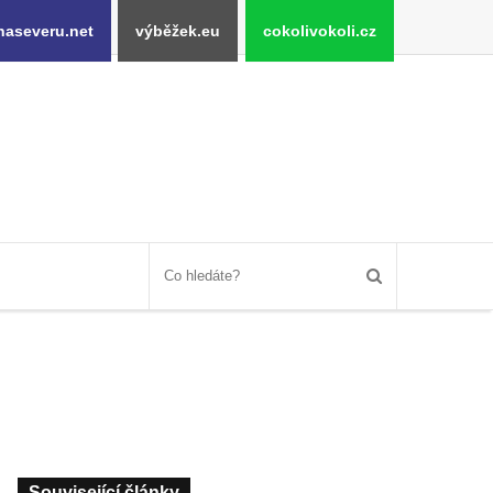
naseveru.net
výběžek.eu
cokolivokoli.cz
Související články