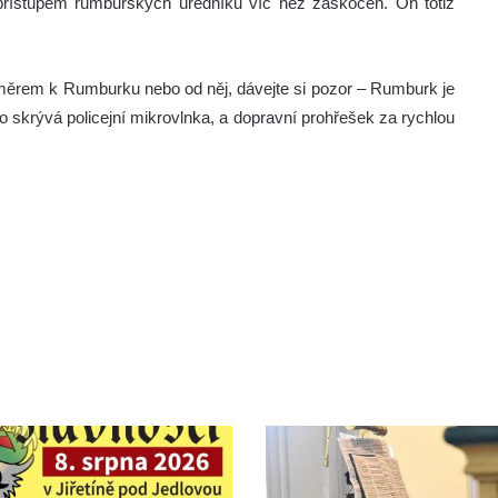
 přístupem rumburských úředníků víc než zaskočen. On totiž
i směrem k Rumburku nebo od něj, dávejte si pozor – Rumburk je
to skrývá policejní mikrovlnka, a dopravní prohřešek za rychlou