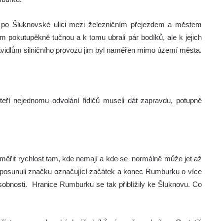
to po Šluknovské ulici mezi železničním přejezdem a městem
im pokutupěkně tučnou a k tomu ubrali pár bodíků, ale k jejich
 pravidlům silničního provozu jim byl naměřen mimo území města.
teří nejednomu odvolání řidičů museli dát zapravdu, potupně
li měřit rychlost tam, kde nemají a kde se normálně může jet až
 posunuli značku označující začátek a konec Rumburku o více
 působnosti. Hranice Rumburku se tak přiblížily ke Šluknovu. Co