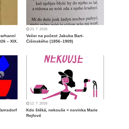
23. 7. 2026
varhanní
Večer na počest Jakuba Bart-
26 – XIX.
Ćišinského (1856–1909)
12. 7. 2026
Varnsdorf
Kdo štěká, nekouše = novinka Marie
Rejfové