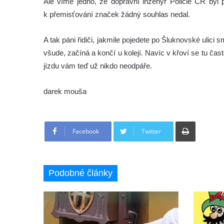
Ale víme jedno, že dopravní inženýr Policie ČR byl
k přemisťování značek žádný souhlas nedal.
A tak páni řidiči, jakmile pojedete po Šluknovské ulic
všude, začíná a končí u kolejí. Navíc v křoví se tu čas
jízdu vám teď už nikdo neodpáře.
darek mouša
Tisknout
Facebook
Twitter
Podobné články