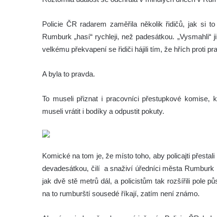
Policie ČR radarem zaměřila několik řidičů, jak si 
Rumburk „hasí“ rychleji, než padesátkou. „Vysmahli“ j
velkému překvapení se řidiči hájili tím, že hřích proti
A byla to pravda.
To museli přiznat i pracovníci přestupkové komise, k
museli vrátit i bodíky a odpustit pokuty.
Komické na tom je, že místo toho, aby policajti přesta
devadesátkou, čilí a snaživí úředníci města Rumburk
jak dvě stě metrů dál, a policistům tak rozšířili pole
na to rumburští sousedé říkají, zatím není známo.