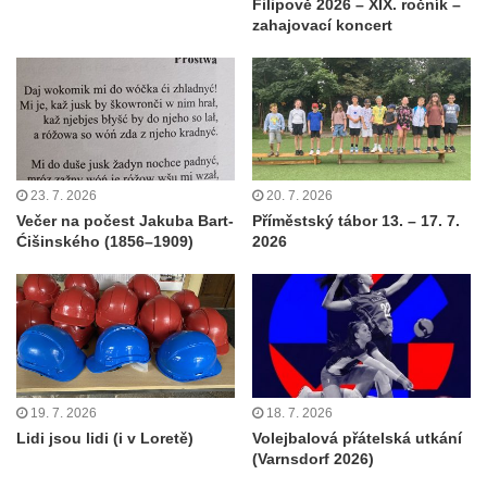
Filipově 2026 – XIX. ročník –
zahajovací koncert
23. 7. 2026
20. 7. 2026
Večer na počest Jakuba Bart-
Příměstský tábor 13. – 17. 7.
Ćišinského (1856–1909)
2026
19. 7. 2026
18. 7. 2026
Lidi jsou lidi (i v Loretě)
Volejbalová přátelská utkání
(Varnsdorf 2026)