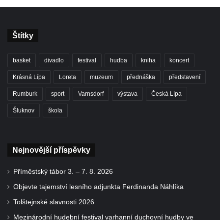
Štítky
basket
divadlo
festival
hudba
kniha
koncert
Krásná Lípa
Loreta
muzeum
přednáška
představení
Rumburk
sport
Varnsdorf
výstava
Česká Lípa
Šluknov
škola
Nejnovější příspěvky
Příměstský tábor 3. – 7. 8. 2026
Objevte tajemství lesního adjunkta Ferdinanda Náhlíka
Tolštejnské slavnosti 2026
Mezinárodní hudební festival varhanní duchovní hudby ve