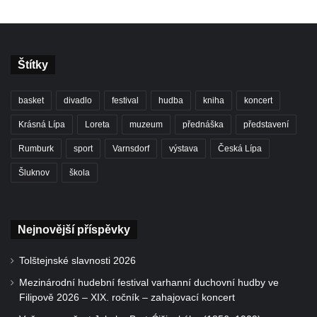
Štítky
basket
divadlo
festival
hudba
kniha
koncert
Krásná Lípa
Loreta
muzeum
přednáška
představení
Rumburk
sport
Varnsdorf
výstava
Česká Lípa
Šluknov
škola
Nejnovější příspěvky
Tolštejnské slavnosti 2026
Mezinárodní hudební festival varhanní duchovní hudby ve
Filipově 2026 – XIX. ročník – zahajovací koncert