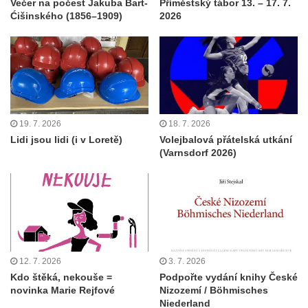
Večer na počest Jakuba Bart-
Příměstský tábor 13. – 17. 7.
Ćišinského (1856–1909)
2026
19. 7. 2026
18. 7. 2026
Lidi jsou lidi (i v Loretě)
Volejbalová přátelská utkání
(Varnsdorf 2026)
12. 7. 2026
3. 7. 2026
Kdo štěká, nekouše =
Podpořte vydání knihy České
novinka Marie Rejfové
Nizozemí / Böhmisches
Niederland