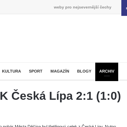
weby pro nejsevernější čechy
KULTURA
SPORT
MAGAZÍN
BLOGY
ARCHIV
K Česká Lípa 2:1 (1:0)
 pohár Města Děčína byl třetiligový celek z České Lípy. Nutno