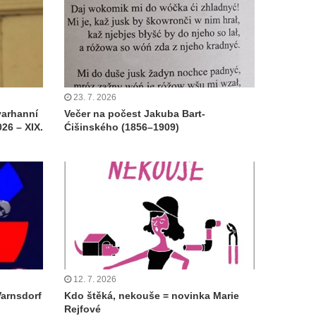
23. 7. 2026
varhanní
Večer na počest Jakuba Bart-
26 – XIX.
Ćišinského (1856–1909)
12. 7. 2026
Varnsdorf
Kdo štěká, nekouše = novinka Marie
Rejfové