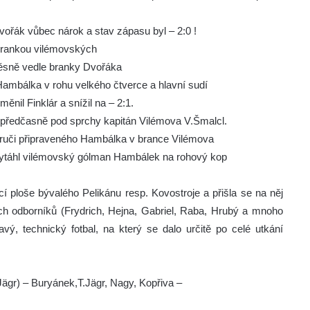
ořák vůbec nárok a stav zápasu byl – 2:0 !
 brankou vilémovských
těsně vedle branky Dvořáka
 Hambálka v rohu velkého čtverce a hlavní sudí
měnil Finklár a snížil na – 2:1.
el předčasně pod sprchy kapitán Vilémova V.Šmalcl.
náruči připraveného Hambálka v brance Vilémova
ě vytáhl vilémovský gólman Hambálek na rohový kop
í ploše bývalého Pelikánu resp. Kovostroje a přišla se na něj
ých odborníků (Frydrich, Hejna, Gabriel, Raba, Hrubý a mnoho
jímavý, technický fotbal, na který se dalo určitě po celé utkání
Jägr) – Buryánek,T.Jägr, Nagy, Kopřiva –