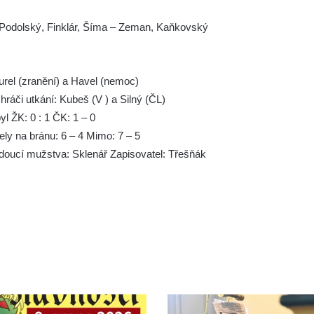
, Podolský, Finklár, Šíma – Zeman, Kaňkovský
 Kurel (zranění) a Havel (nemoc)
 hráči utkání: Kubeš (V ) a Silný (ČL)
yl ŽK: 0 : 1 ČK: 1 – 0
ely na bránu: 6 – 4 Mimo: 7 – 5
doucí mužstva: Sklenář Zapisovatel: Třešňák