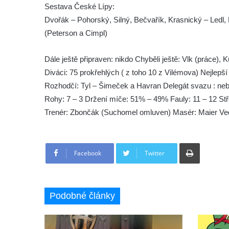
Sestava České Lípy:
Dvořák – Pohorský, Silný, Bečvařík, Krasnický – Ledl
(Peterson a Cimpl)
Dále ještě připraven: nikdo Chyběli ještě: Vlk (práce),
Diváci: 75 prokřehlých ( z toho 10 z Vilémova) Nejlepší
Rozhodčí: Tyl – Šimeček a Havran Delegát svazu : neb
Rohy: 7 – 3 Držení míče: 51% – 49% Fauly: 11 – 12 Stř
Trenér: Zbončák (Suchomel omluven) Masér: Maier Ve
Tisknout
Facebook
Twitter
Podobné články