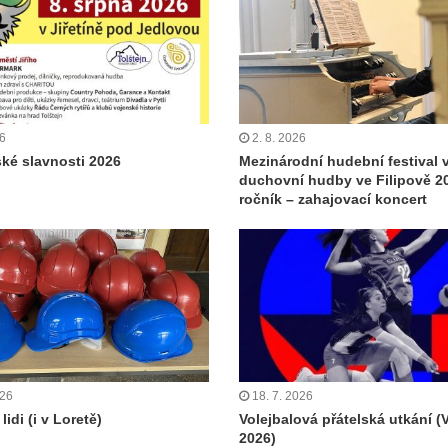
26
2. 8. 2026
ské slavnosti 2026
Mezinárodní hudební festival 
duchovní hudby ve Filipově 20
ročník – zahajovací koncert
026
18. 7. 2026
lidi (i v Loretě)
Volejbalová přátelská utkání (
2026)