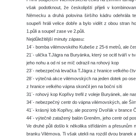
však podotknout, že českolipští přijeli v kombinova
Německu a druhá polovina širšího kádru odehrála te
soupeři hráli velice dobře a bylo vidět z obou stran 
1.půli a soupeř zase ve 2.půli.
Nejdůležitější minuty zápasu:
14´- bomba vilémovského Kubeše z 25-ti metrů, ale če
21´- ulička T.Jägra na Buryánka, který se ocitl tváří v t
jeho nohu a od ní se míč odrazil na rohový kop
23´- nebezpečná levačka T.Jägra z hranice velkého čtv
28´- výtečná akce vilémovských na jeden dotek po ose 
z hranice velkého vápna skončil jen na boční síti
31´- rohový kop Kopřivy trefil z voleje Buryánek, ale nas
34´- nebezpečný centr do vápna vilémovských, ale Šíma 
41´- krásný lob Kopřivy, ale pozorný Dvořák v brance 
44´- výtečně zatažený balón Greněm, jeho centr od postr
Ve druhé půli došlo k několika střídáním a přesunům 
branku Vilémova. Ti však utekli na rozdíl dvou branek a