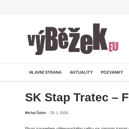
HLAVNÍ STRANA
AKTUALITY
POZVÁNKY
SK Stap Tratec – F
Michal Šafus
25. 1. 2010
První soupeřem vilémovského celku na zimním turnaji o