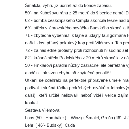
Šmalcla, výhru již udržet až do konce zápasu.
50´- na Kubešovu ránu z 25 metrů do šibenice neměl Dv
62´- bomba českolipského Cimpla skončila těsně nad
69´- střela vilémovského nováčka Budského skončila 
71´- zbytečné vyběhnutí k lajně a údajný faul gólmana
nařídil dost přísný pokutový kop proti Vilémovu. Ten pro
72´- za následné protesty proti rozhodnutí hl.sudího š
82´- krásná střela Podolského z 20 metrů skončila v 
90´- Finklárovi parádní nůžky zázračně, ale perfektn
a odčinil tak svou chybu při zbytečné penaltě !
Utkání se odehrálo na perfektně připravené umělé hrac
podívat i slušná řádka prokřehlých diváků a fotbalov
další), kteří určitě nelitovali, neboť viděli velice za
koukat.
Sestava Vilémova:
Loos (50´- Hambálek) – Winzig, Šmalcl, Greňo (46´- J.
Lehrl ( 46´- Budský), Čuda