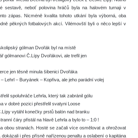
né sestavě, neboť polovina hráčů byla na halovém turnaji v
nto zápas. Nicméně kvalita tohoto utkání byla výborná, oba
hodně pěkných fotbalových akcí. Vilémovští byli o něco lepší v
skolipský gólman Dvořák byl na místě
vář gólmanovi Č.Lípy Dvořákovi, ale trefil jen
erce jen těsně minula šibenici Dvořáka
– Lehrl – Buryánek – Kopřiva, ale jeho parádní volej
třelil spoluhráče Lehrla, který tak zabránil gólu
v dobré pozici přestřelil svatyni Loose
Č.Lípy vytáhl konečky prstů balón nad branku
anní čáry přistál na hlavě Lehrla a bylo to – 1:0 !
na obou stranách. Hosté se začali více osmělovat a ohrožovat
 dokázali i přes přísně nařízenou penaltu a oslabení o kapitána