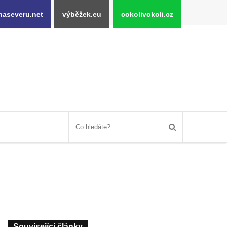
naseveru.net
výběžek.eu
cokolivokoli.cz
Související články