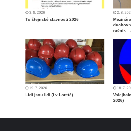
3. 8. 2026
2. 8. 20
Tolštejnské slavnosti 2026
Mezináro
duchovní
ročník –
19. 7. 2026
18. 7. 2
Lidi jsou lidi (i v Loretě)
Volejbal
2026)