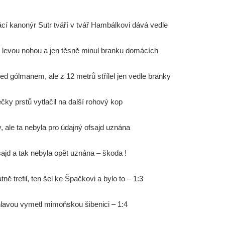
cí kanonýr Sutr tváří v tvář Hambálkovi dává vedle
ně levou nohou a jen těsně minul branku domácích
d gólmanem, ale z 12 metrů střílel jen vedle branky
ky prstů vytlačil na další rohový kop
y, ale ta nebyla pro údajný ofsajd uznána
sajd a tak nebyla opět uznána – škoda !
ě trefil, ten šel ke Špačkovi a bylo to – 1:3
hlavou vymetl mimoňskou šibenici – 1:4