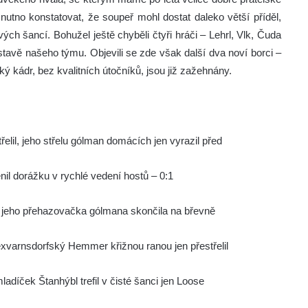
utno konstatovat, že soupeř mohl dostat daleko větší příděl,
ch šancí. Bohužel ještě chyběli čtyři hráči – Lehrl, Vlk, Čuda
estavě našeho týmu. Objevili se zde však další dva noví borci –
ý kádr, bez kvalitních útočníků, jsou již zažehnány.
řelil, jeho střelu gólman domácích jen vyrazil před
l dorážku v rychlé vedení hostů – 0:1
 a jeho přehazovačka gólmana skončila na břevně
xvarnsdorfský Hemmer křižnou ranou jen přestřelil
ladíček Štanhýbl trefil v čisté šanci jen Loose