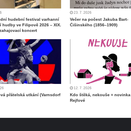
26
23. 7. 2026
dní hudební festival varhanní
Večer na počest Jakuba Bart-
 hudby ve Filipově 2026 – XIX.
Ćišinského (1856–1909)
 zahajovací koncert
026
12. 7. 2026
ová přátelská utkání (Varnsdorf
Kdo štěká, nekouše = novinka
Rejfové