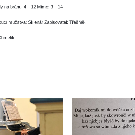
ly na bránu: 4 – 12 Mimo: 3 – 14
ucí mužstva: Sklenář Zapisovatel: Třešňák
 Chmelík