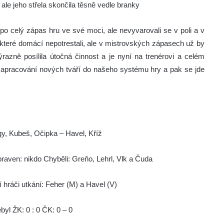
ale jeho střela skončila těsně vedle branky
po celý zápas hru ve své moci, ale nevyvarovali se v poli a v
které domácí nepotrestali, ale v mistrovských zápasech už by
azně posílila útočná činnost a je nyní na trenérovi a celém
 zapracování nových tváří do našeho systému hry a pak se jde
agy, Kubeš, Očipka – Havel, Kříž
praven: nikdo Chyběli: Greňo, Lehrl, Vlk a Čuda
í hráči utkání: Feher (M) a Havel (V)
byl ŽK: 0 : 0 ČK: 0 – 0