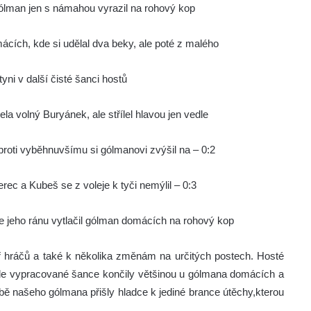
gólman jen s námahou vyrazil na rohový kop
ácích, kde si udělal dva beky, ale poté z malého
ni v další čisté šanci hostů
la volný Buryánek, ale střílel hlavou jen vedle
proti vyběhnuvšímu si gólmanovi zvýšil na – 0:2
rec a Kubeš se z voleje k tyči nemýlil – 0:3
ale jeho ránu vytlačil gólman domácích na rohový kop
ř hráčů a také k několika změnám na určitých postech. Hosté
, ale vypracované šance končily většinou u gólmana domácích a
 našeho gólmana přišly hladce k jediné brance útěchy,kterou