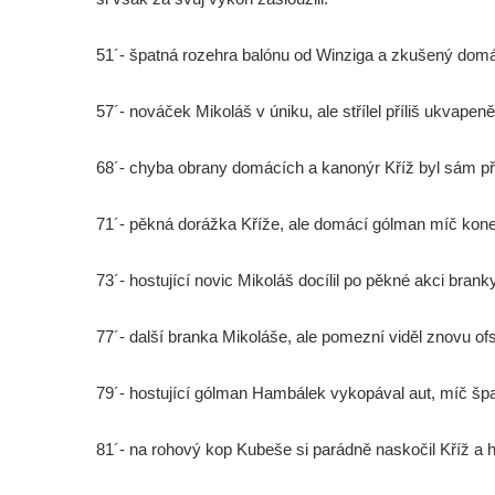
51´- špatná rozehra balónu od Winziga a zkušený domá
57´- nováček Mikoláš v úniku, ale střílel příliš ukvape
68´- chyba obrany domácích a kanonýr Kříž byl sám pře
71´- pěkná dorážka Kříže, ale domácí gólman míč koneč
73´- hostující novic Mikoláš docílil po pěkné akci brank
77´- další branka Mikoláše, ale pomezní viděl znovu of
79´- hostující gólman Hambálek vykopával aut, míč špatn
81´- na rohový kop Kubeše si parádně naskočil Kříž a 