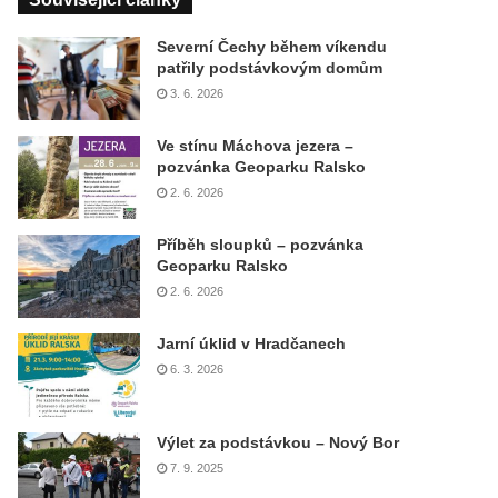
Severní Čechy během víkendu
patřily podstávkovým domům
3. 6. 2026
Ve stínu Máchova jezera –
pozvánka Geoparku Ralsko
2. 6. 2026
Příběh sloupků – pozvánka
Geoparku Ralsko
2. 6. 2026
Jarní úklid v Hradčanech
6. 3. 2026
Výlet za podstávkou – Nový Bor
7. 9. 2025