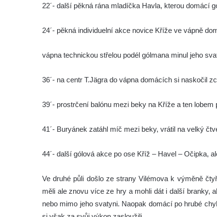
22´- další pěkná rána mladíčka Havla, kterou domácí 
24´- pěkná individuelní akce novice Kříže ve vápně dom
vápna technickou střelou podél gólmana minul jeho svaty
36´- na centr T.Jägra do vápna domácích si naskočil zce
39´- prostrčení balónu mezi beky na Kříže a ten lobem 
41´- Buryánek zatáhl míč mezi beky, vrátil na velký čtve
44´- další gólová akce po ose Kříž – Havel – Očipka, 
Ve druhé půli došlo ze strany Vilémova k výměně čty
měli ale znovu více ze hry a mohli dát i další branky
nebo mimo jeho svatyni. Naopak domácí po hrubé chybě
si však za svůj výkon zasloužili.