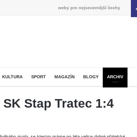
weby pro nejsevernější čechy
KULTURA
SPORT
MAGAZÍN
BLOGY
ARCHIV
 SK Stap Tratec 1:4
ěkého rivala, se kterým máme po léta velice dobré přátelské