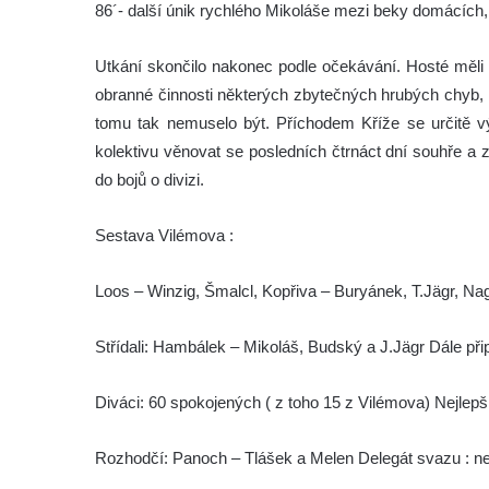
86´- další únik rychlého Mikoláše mezi beky domácích, 
Utkání skončilo nakonec podle očekávání. Hosté měli 
obranné činnosti některých zbytečných hrubých chyb, 
tomu tak nemuselo být. Příchodem Kříže se určitě výr
kolektivu věnovat se posledních čtrnáct dní souhře a
do bojů o divizi.
Sestava Vilémova :
Loos – Winzig, Šmalcl, Kopřiva – Buryánek, T.Jägr, N
Střídali: Hambálek – Mikoláš, Budský a J.Jägr Dále při
Diváci: 60 spokojených ( z toho 15 z Vilémova) Nejlepš
Rozhodčí: Panoch – Tlášek a Melen Delegát svazu : ne