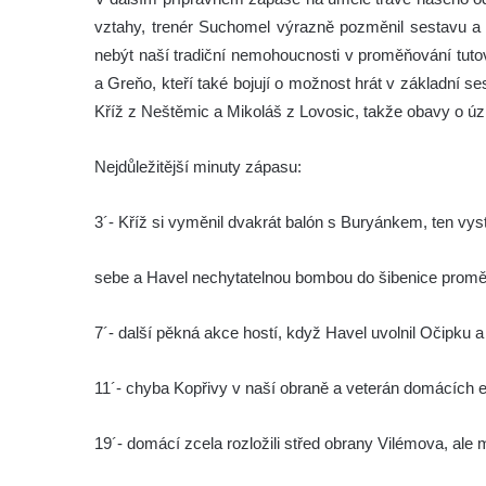
vztahy, trenér Suchomel výrazně pozměnil sestavu a n
nebýt naší tradiční nemohoucnosti v proměňování tutový
a Greňo, kteří také bojují o možnost hrát v základní s
Kříž z Neštěmic a Mikoláš z Lovosic, takže obavy o úzk
Nejdůležitější minuty zápasu:
3´- Kříž si vyměnil dvakrát balón s Buryánkem, ten vyst
sebe a Havel nechytatelnou bombou do šibenice proměni
7´- další pěkná akce hostí, když Havel uvolnil Očipku
11´- chyba Kopřivy v naší obraně a veterán domácích e
19´- domácí zcela rozložili střed obrany Vilémova, ale m