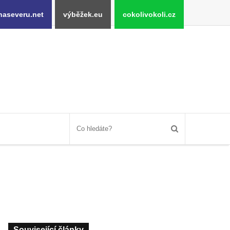
naseveru.net
výběžek.eu
cokolivokoli.cz
Související články