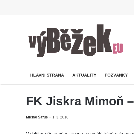
HLAVNÍ STRANA
AKTUALITY
POZVÁNKY
FK Jiskra Mimoň –
Michal Šafus
1. 3. 2010
V dalším přípravném zápase na umělé trávě našeho odv