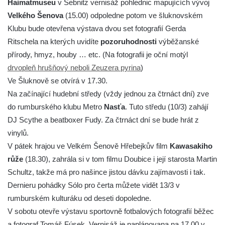
Haimatmuseu
v Sebnitz vernisáž pohlednic mapujících vývoj
Velkého Šenova
(15.00) odpoledne potom ve šluknovském
Klubu bude otevřena výstava dvou set fotografií Gerda
Ritschela na kterých uvidíte
pozoruhodnosti
výběžanské
přírody, hmyz, houby … etc. (Na fotografii je oční motýl
drvopleň hrušňový neboli Zeuzera pyrina
)
Ve Šluknově se otvírá v 17.30.
Na začínající hudební středy (vždy jednou za čtrnáct dní) zve
do rumburského klubu Metro
Nasťa
. Tuto středu (10/3) zahájí
DJ Scythe a beatboxer Fudy. Za čtrnáct dní se bude hrát z
vinylů.
V pátek hrajou ve Velkém Šenově Hřebejkův film
Kawasakiho
růže
(18.30), zahrála si v tom filmu Doubice i její starosta Martin
Schultz, takže má pro našince jistou dávku zajímavosti i tak.
Dernieru pohádky Sólo pro čerta můžete vidět 13/3 v
rumburském kulturáku od deseti dopoledne.
V sobotu otevře výstavu sportovně fotbalových fotografií běžec
a fotograf Tomáš Fúsek. Vernisáž je naplánovana na 17.00 v