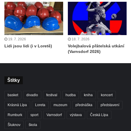
19. 7. 2026
18. 7. 2026
Lidi jsou lidi (i v Loretě)
Volejbalová přátelská utkání
(Varnsdorf 2026)
Štítky
basket
divadlo
festival
hudba
kniha
koncert
Krásná Lípa
Loreta
muzeum
přednáška
představení
Rumburk
sport
Varnsdorf
výstava
Česká Lípa
Šluknov
škola