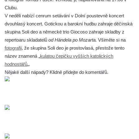
Clubu.
V neděli nabízí cenrum setávání v Dolní poustevně koncert
dvouhlasý koncert. Gotickou a barokní hudbu zahraje děčínská
skupina Soli deo a německé trio Giocoso zahraje skladby z
repertoaru skladatelů
od Händela po Mozarta.
Všiměte si na
fotografii
, že skupina Soli deo je prostovlasá, přestože tento
název znamená „
kulatou čepičku vyšších katolických
hodnostářů
„.
Nějaké další nápady? Klidně přidejte do komentářů.