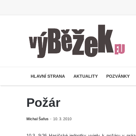
HLAVNÍ STRANA
AKTUALITY
POZVÁNKY
Požár
Michal Šafus
10. 3. 2010
10.3. 9:26 Hasičské jednotky vyjely k požáru v prá