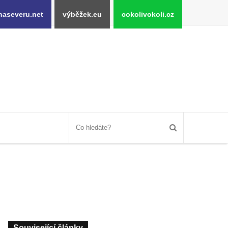
naseveru.net
výběžek.eu
cokolivokoli.cz
Související články