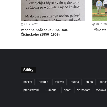
23. 7. 2026
20. 7. 2
Večer na počest Jakuba Bart-
Příměstsk
Ćišinského (1856–1909)
Štítky
basket
divadlo
festival
hudba
kniha
konce
představení
Rumburk
sport
Varnsdorf
výstava