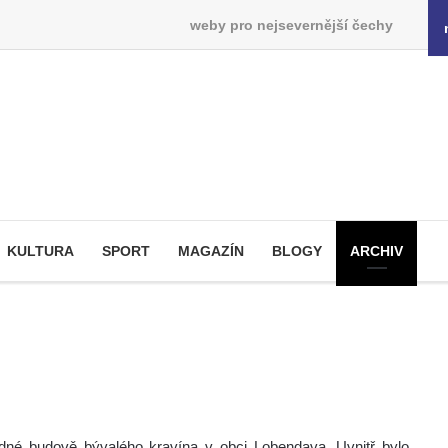
weby pro nejsevernější čechy
KULTURA
SPORT
MAGAZÍN
BLOGY
ARCHIV
zdné budově bývalého kravína v obci Lobendava. Uvnitř bylo