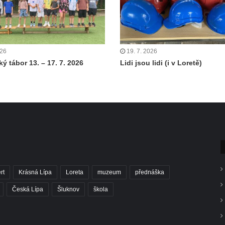
026
19. 7. 2026
ý tábor 13. – 17. 7. 2026
Lidi jsou lidi (i v Loretě)
rt
Krásná Lípa
Loreta
muzeum
přednáška
Česká Lípa
Šluknov
škola