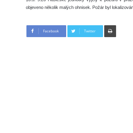
objeveno několik malých ohnisek. Požár byl lokalizován
Tisknout
Facebook
Twitter