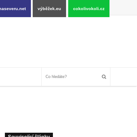
naseveru.net
výběžek.eu
cokolivokoli.cz
Související články