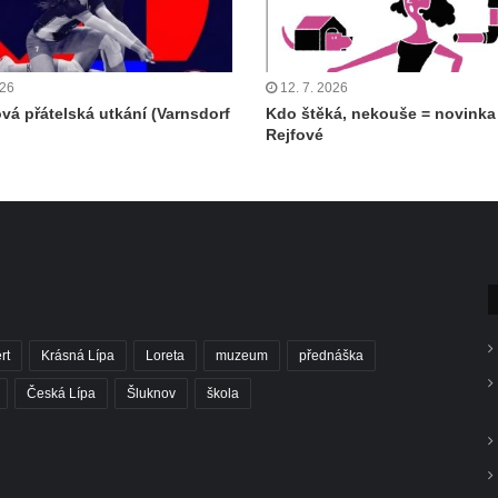
026
12. 7. 2026
ová přátelská utkání (Varnsdorf
Kdo štěká, nekouše = novinka
Rejfové
rt
Krásná Lípa
Loreta
muzeum
přednáška
Česká Lípa
Šluknov
škola