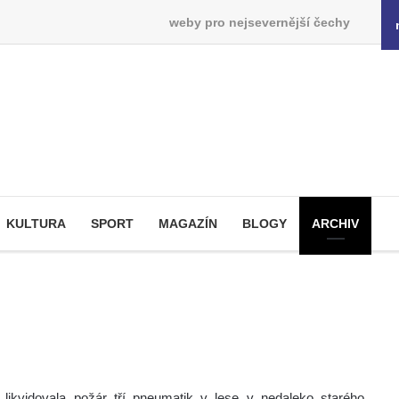
weby pro nejsevernější čechy
KULTURA
SPORT
MAGAZÍN
BLOGY
ARCHIV
likvidovala požár tří pneumatik v lese v nedaleko starého