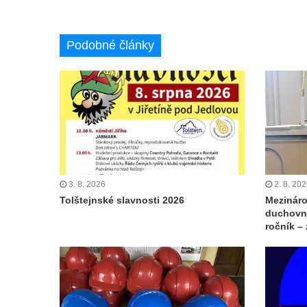
Podobné články
3. 8. 2026
2. 8. 20
Tolštejnské slavnosti 2026
Mezináro
duchovní
ročník –