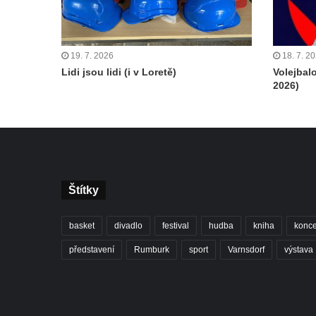
19. 7. 2026
18. 7. 2
Lidi jsou lidi (i v Loretě)
Volejbal
2026)
Štítky
basket
divadlo
festival
hudba
kniha
konce
představení
Rumburk
sport
Varnsdorf
výstava