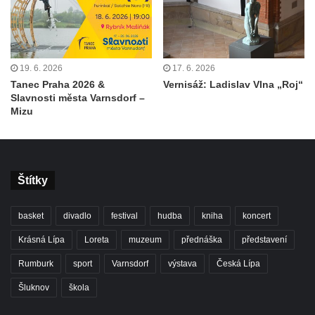
19. 6. 2026
17. 6. 2026
Tanec Praha 2026 &
Vernisáž: Ladislav Vlna „Roj“
Slavnosti města Varnsdorf –
Mizu
Štítky
basket
divadlo
festival
hudba
kniha
koncert
Krásná Lípa
Loreta
muzeum
přednáška
představení
Rumburk
sport
Varnsdorf
výstava
Česká Lípa
Šluknov
škola