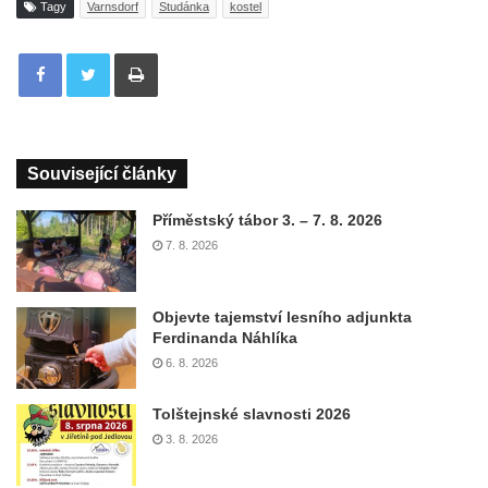
Tagy
Varnsdorf
Studánka
kostel
Tisknout
Související články
Příměstský tábor 3. – 7. 8. 2026
7. 8. 2026
Objevte tajemství lesního adjunkta
Ferdinanda Náhlíka
6. 8. 2026
Tolštejnské slavnosti 2026
3. 8. 2026