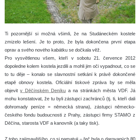
Ti pozornější si možná všimli, že na Studáneckém kostele
zmizelo lešení. Je to proto, že byla dokončena první etapa
oprav a svého nového kabátku se dočkala věž.
Pro vysvětlenou všem, kteří v sobotu 21. července 2012
dopoledne kolem kostela jezdili a mohli jim oči vypadnout, co se
to tu děje – konalo se slavnostní setkání k právě dokončené
etapě obnovy kostela. Oficiální tiskové zpráva by se měla
objevit
v Děčínském Deníku
a na stránkách města VDF. Já
mohu konstatovat, že tu byli zástupci zachránců (tj. ti, kteří dali
dohromady peníze = německá strana), zástupci německo-
českého fondu budoucnosti z Prahy, zástupci firmy STAMO z
Děčína, starosta VDF a kanovník (a taky tisk).
Z toho zajímavějšího, co si pamatuji – řeč byla o darovaných 80