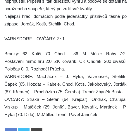
nepřipustili. Připsali si tak důležitou výhru a bodově se dotáhli na
poraženého soupeře, který potvrdil své kvality.
Nejlepší hráči domácích podle jedenáctky přiznivců těsně po
zápase: Jordák, Kotiš, Stehlík, Chod.
VARNSDORF – OVČÁRY 2 : 1
Branky: 62. Kotiš, 70. Chod – 86. M. Müller. Rohy 7:2.
Postavení mimo hru 2:0. ŽK Kovařík. ČK Ondrák. 200 diváků.
Poločas 0: 0. Rozhodčí Průcha.
VARNSDORF: Macháček – J. Hyka, Vavroušek, Stehlík,
Čapek (65. Hozda) – Kabele, Chod, Kotiš, Jakobovský, Jordák
(87. Křemen) – Procházka (75. Čemba). Trenér Zbyněk Busta.
OVČÁRY: Straka – Štefan (64. Krejcar), Ondrák, Chalupa,
Viskup – Matějček (29. Jeník), Bayer, Kovařík, Martínek – P.
Hyka (70. Dido), M.Müller. Trenér Pavel Janeček.
Tisknout