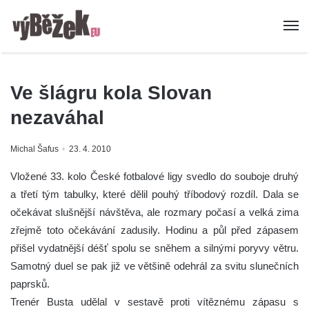
Ve šlágru kola Slovan
nezaváhal
Michal Šafus
23. 4. 2010
Vložené 33. kolo České fotbalové ligy svedlo do souboje druhý
a třetí tým tabulky, které dělil pouhý tříbodový rozdíl. Dala se
očekávat slušnější návštěva, ale rozmary počasí a velká zima
zřejmě toto očekávání zadusily. Hodinu a půl před zápasem
přišel vydatnější déšť spolu se sněhem a silnými poryvy větru.
Samotný duel se pak již ve většině odehrál za svitu slunečních
paprsků.
Trenér Busta udělal v sestavě proti vítěznému zápasu s