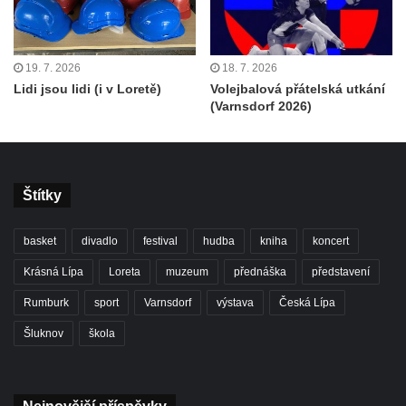
19. 7. 2026
18. 7. 2026
Lidi jsou lidi (i v Loretě)
Volejbalová přátelská utkání
(Varnsdorf 2026)
Štítky
basket
divadlo
festival
hudba
kniha
koncert
Krásná Lípa
Loreta
muzeum
přednáška
představení
Rumburk
sport
Varnsdorf
výstava
Česká Lípa
Šluknov
škola