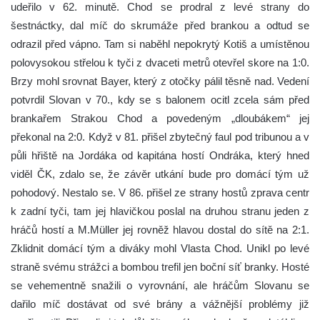
udeřilo v 62. minutě. Chod se prodral z levé strany do
šestnáctky, dal míč do skrumáže před brankou a odtud se
odrazil před vápno. Tam si naběhl nepokrytý Kotiš a umístěnou
polovysokou střelou k tyči z dvaceti metrů otevřel skore na 1:0.
Brzy mohl srovnat Bayer, který z otočky pálil těsně nad. Vedení
potvrdil Slovan v 70., kdy se s balonem ocitl zcela sám před
brankařem Strakou Chod a povedeným „dloubákem“ jej
překonal na 2:0. Když v 81. přišel zbytečný faul pod tribunou a v
půli hřiště na Jordáka od kapitána hostí Ondráka, který hned
viděl ČK, zdalo se, že závěr utkání bude pro domácí tým už
pohodový. Nestalo se. V 86. přišel ze strany hostů zprava centr
k zadní tyči, tam jej hlavičkou poslal na druhou stranu jeden z
hráčů hostí a M.Müller jej rovněž hlavou dostal do sítě na 2:1.
Zklidnit domácí tým a diváky mohl Vlasta Chod. Unikl po levé
straně svému strážci a bombou trefil jen boční síť branky. Hosté
se vehementně snažili o vyrovnání, ale hráčům Slovanu se
dařilo míč dostávat od své brány a vážnější problémy již