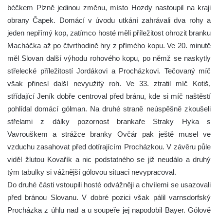
béčkem Plzně jedinou změnu, místo Hozdy nastoupil na kraji
obrany Čapek. Domácí v úvodu utkání zahrávali dva rohy a
jeden nepřímý kop, zatímco hosté měli příležitost ohrozit branku
Macháčka až po čtvrthodině hry z přímého kopu. Ve 20. minutě
měl Slovan další výhodu rohového kopu, po němž se naskytly
střelecké příležitostí Jordákovi a Procházkovi. Tečovaný míč
však přinesl další nevyužitý roh. Ve 33. ztratil míč Kotiš,
střídající Jeník dobře centroval před bránu, kde si míč naštěstí
pohlídal domácí gólman. Na druhé straně neúspěšně zkoušeli
střelami z dálky pozornost brankaře Straky Hyka s
Vavrouškem a strážce branky Ovčár pak ještě musel ve
vzduchu zasahovat před dotírajícím Procházkou. V závěru půle
viděl žlutou Kovařík a nic podstatného se již neudálo a druhý
tým tabulky si vážnější gólovou situaci nevypracoval.
Do druhé části vstoupili hosté odvážněji a chvílemi se usazovali
před bránou Slovanu. V dobré pozici však pálil varnsdorfský
Procházka z úhlu nad a u soupeře jej napodobil Bayer. Gólově