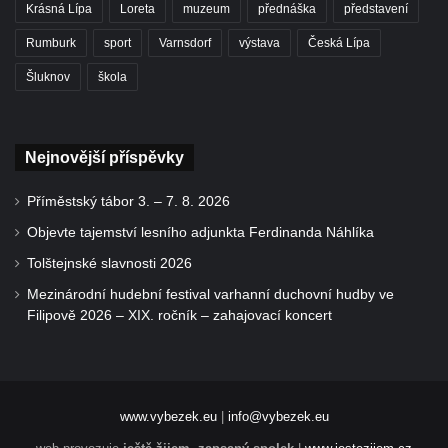
Krásná Lípa
Loreta
muzeum
přednáška
představení
Rumburk
sport
Varnsdorf
výstava
Česká Lípa
Šluknov
škola
Nejnovější příspěvky
Příměstský tábor 3. – 7. 8. 2026
Objevte tajemství lesního adjunkta Ferdinanda Náhlíka
Tolštejnské slavnosti 2026
Mezinárodní hudební festival varhanní duchovní hudby ve
Filipově 2026 – XIX. ročník – zahajovací koncert
www.vybezek.eu
|
info@vybezek.eu