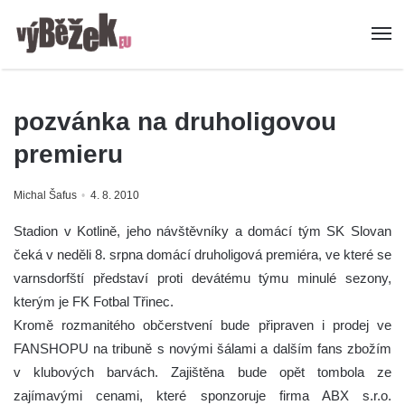
pozvánka na druholigovou
premieru
Michal Šafus
4. 8. 2010
Stadion v Kotlině, jeho návštěvníky a domácí tým SK Slovan
čeká v neděli 8. srpna domácí druholigová premiéra, ve které se
varnsdorfští představí proti devátému týmu minulé sezony,
kterým je FK Fotbal Třinec.
Kromě rozmanitého občerstvení bude připraven i prodej ve
FANSHOPU na tribuně s novými šálami a dalším fans zbožím
v klubových barvách. Zajištěna bude opět tombola ze
zajímavými cenami, které sponzoruje firma ABX s.r.o.