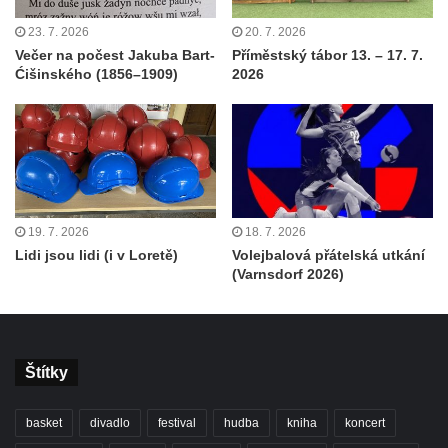
23. 7. 2026
20. 7. 2026
Večer na počest Jakuba Bart-
Příměstský tábor 13. – 17. 7.
Ćišinského (1856–1909)
2026
19. 7. 2026
18. 7. 2026
Lidi jsou lidi (i v Loretě)
Volejbalová přátelská utkání
(Varnsdorf 2026)
Štítky
basket
divadlo
festival
hudba
kniha
koncert