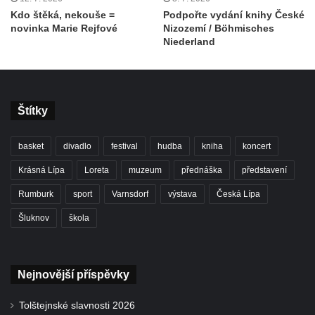
Kdo štěká, nekouše =
Podpořte vydání knihy České
novinka Marie Rejfové
Nizozemí / Böhmisches
Niederland
Štítky
basket
divadlo
festival
hudba
kniha
koncert
Krásná Lípa
Loreta
muzeum
přednáška
představení
Rumburk
sport
Varnsdorf
výstava
Česká Lípa
Šluknov
škola
Nejnovější příspěvky
Tolštejnské slavnosti 2026