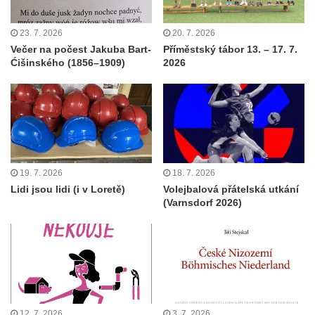
23. 7. 2026
20. 7. 2026
Večer na počest Jakuba Bart-
Příměstský tábor 13. – 17. 7.
Ćišinského (1856–1909)
2026
19. 7. 2026
18. 7. 2026
Lidi jsou lidi (i v Loretě)
Volejbalová přátelská utkání
(Varnsdorf 2026)
12. 7. 2026
3. 7. 2026