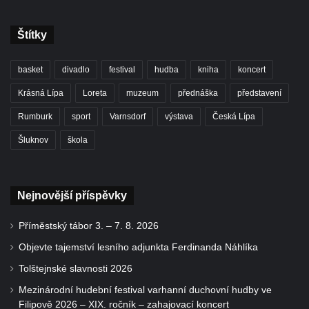
Štítky
basket
divadlo
festival
hudba
kniha
koncert
Krásná Lípa
Loreta
muzeum
přednáška
představení
Rumburk
sport
Varnsdorf
výstava
Česká Lípa
Šluknov
škola
Nejnovější příspěvky
Příměstský tábor 3. – 7. 8. 2026
Objevte tajemství lesního adjunkta Ferdinanda Náhlíka
Tolštejnské slavnosti 2026
Mezinárodní hudební festival varhanní duchovní hudby ve
Filipově 2026 – XIX. ročník – zahajovací koncert