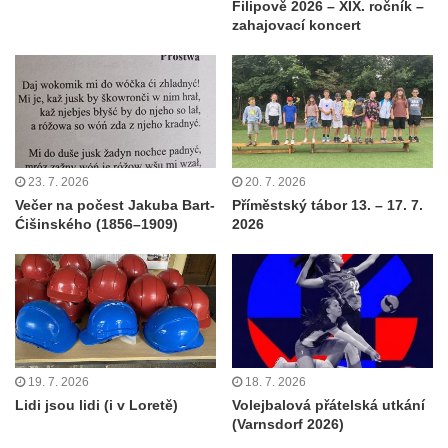
Filipově 2026 – XIX. ročník –
zahajovací koncert
23. 7. 2026
20. 7. 2026
Večer na počest Jakuba Bart-
Příměstský tábor 13. – 17. 7.
Ćišinského (1856–1909)
2026
19. 7. 2026
18. 7. 2026
Lidi jsou lidi (i v Loretě)
Volejbalová přátelská utkání
(Varnsdorf 2026)