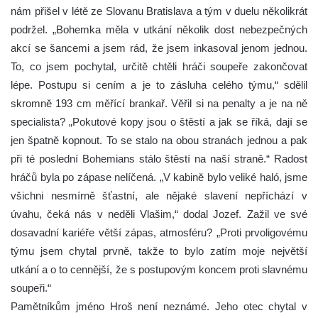
nám přišel v létě ze Slovanu Bratislava a tým v duelu několikrát
podržel. „Bohemka měla v utkání několik dost nebezpečných
akcí se šancemi a jsem rád, že jsem inkasoval jenom jednou.
To, co jsem pochytal, určitě chtěli hráči soupeře zakončovat
lépe. Postupu si cením a je to zásluha celého týmu,“ sdělil
skromně 193 cm měřící brankař. Věřil si na penalty a je na ně
specialista? „Pokutové kopy jsou o štěstí a jak se říká, dají se
jen špatně kopnout. To se stalo na obou stranách jednou a pak
při té poslední Bohemians stálo štěstí na naší straně.“ Radost
hráčů byla po zápase nelíčená. „V kabině bylo veliké haló, jsme
všichni nesmírně šťastní, ale nějaké slavení nepříchází v
úvahu, čeká nás v neděli Vlašim,“ dodal Jozef. Zažil ve své
dosavadní kariéře větší zápas, atmosféru? „Proti prvoligovému
týmu jsem chytal prvně, takže to bylo zatím moje největší
utkání a o to cennější, že s postupovým koncem proti slavnému
soupeři.“
Pamětníkům jméno Hroš není neznámé. Jeho otec chytal v