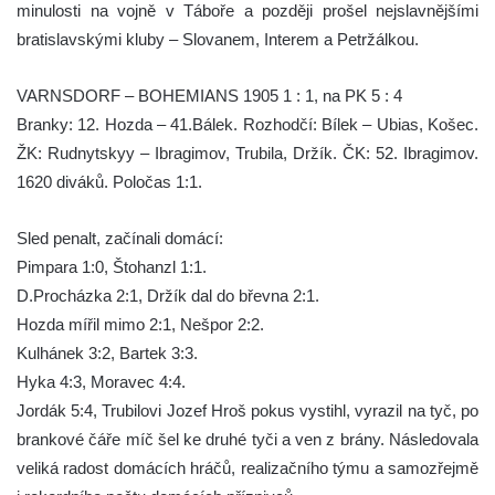
minulosti na vojně v Táboře a později prošel nejslavnějšími
bratislavskými kluby – Slovanem, Interem a Petržálkou.
VARNSDORF – BOHEMIANS 1905 1 : 1, na PK 5 : 4
Branky: 12. Hozda – 41.Bálek. Rozhodčí: Bílek – Ubias, Košec.
ŽK: Rudnytskyy – Ibragimov, Trubila, Držík. ČK: 52. Ibragimov.
1620 diváků. Poločas 1:1.
Sled penalt, začínali domácí:
Pimpara 1:0, Štohanzl 1:1.
D.Procházka 2:1, Držík dal do břevna 2:1.
Hozda mířil mimo 2:1, Nešpor 2:2.
Kulhánek 3:2, Bartek 3:3.
Hyka 4:3, Moravec 4:4.
Jordák 5:4, Trubilovi Jozef Hroš pokus vystihl, vyrazil na tyč, po
brankové čáře míč šel ke druhé tyči a ven z brány. Následovala
veliká radost domácích hráčů, realizačního týmu a samozřejmě