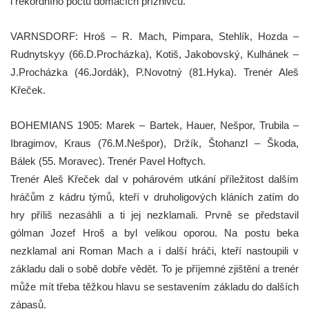
i rekordního počtu domácích příznivců.
VARNSDORF: Hroš – R. Mach, Pimpara, Stehlík, Hozda –
Rudnytskyy (66.D.Procházka), Kotiš, Jakobovský, Kulhánek –
J.Procházka (46.Jordák), P.Novotný (81.Hyka). Trenér Aleš
Křeček.
BOHEMIANS 1905: Marek – Bartek, Hauer, Nešpor, Trubila –
Ibragimov, Kraus (76.M.Nešpor), Držík, Štohanzl – Škoda,
Bálek (55. Moravec). Trenér Pavel Hoftych.
Trenér Aleš Křeček dal v pohárovém utkání příležitost dalším
hráčům z kádru týmů, kteří v druholigových kláních zatím do
hry příliš nezasáhli a ti jej nezklamali. Prvně se představil
gólman Jozef Hroš a byl velikou oporou. Na postu beka
nezklamal ani Roman Mach a i další hráči, kteří nastoupili v
základu dali o sobě dobře vědět. To je příjemné zjištění a trenér
může mít třeba těžkou hlavu se sestavením základu do dalších
zápasů.