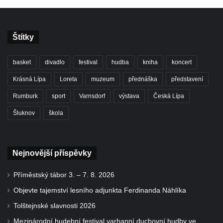
Štítky
basket
divadlo
festival
hudba
kniha
koncert
Krásná Lípa
Loreta
muzeum
přednáška
představení
Rumburk
sport
Varnsdorf
výstava
Česká Lípa
Šluknov
škola
Nejnovější příspěvky
Příměstský tábor 3. – 7. 8. 2026
Objevte tajemství lesního adjunkta Ferdinanda Náhlíka
Tolštejnské slavnosti 2026
Mezinárodní hudební festival varhanní duchovní hudby ve