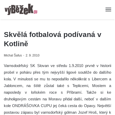
Skvělá fotbalová podívaná v
Kotlině
Michal Šafus
2. 9. 2010
Varnsdodrfský SK Slovan ve středu 1.9.2010 prvně v historii
prošel v poháru přes tým nejvyšší ligové soutěže do dalšího
kola. V minulosti se mu to nepodařilo několikrát s Libercem a
Jabloncem, na štítě zůstal také s Teplicemi, Mostem a
naposledy v loňském roce s Příbramí. Takže si ke
druholigovým cestám na Moravu přidal další, neboť v dalším
kole ONDRÁŠOVKA CUPU jej čeká cesta do Opavy.
Největší
postavou zápasu byl varnsdorfský gólman Jozef Hroš, který k