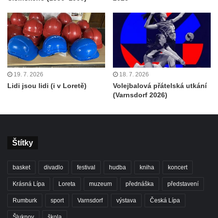
19. 7. 2026
18. 7. 2026
Lidi jsou lidi (i v Loretě)
Volejbalová přátelská utkání
(Varnsdorf 2026)
Štítky
basket
divadlo
festival
hudba
kniha
koncert
Krásná Lípa
Loreta
muzeum
přednáška
představení
Rumburk
sport
Varnsdorf
výstava
Česká Lípa
Šluknov
škola