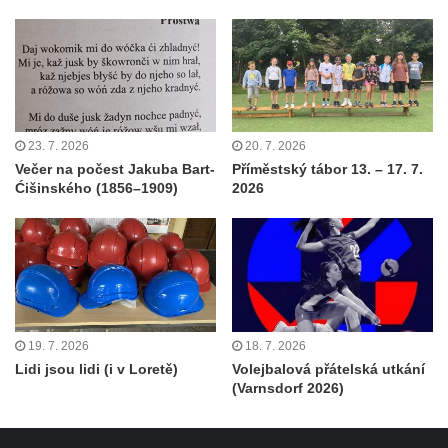
23. 7. 2026
20. 7. 2026
Večer na počest Jakuba Bart-
Příměstský tábor 13. – 17. 7.
Ćišinského (1856–1909)
2026
19. 7. 2026
18. 7. 2026
Lidi jsou lidi (i v Loretě)
Volejbalová přátelská utkání
(Varnsdorf 2026)