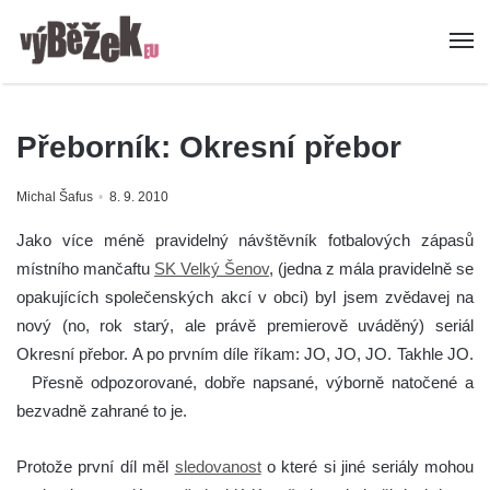
Přeborník: Okresní přebor
Michal Šafus
8. 9. 2010
Jako více méně pravidelný návštěvník fotbalových zápasů
místního mančaftu
SK Velký Šenov
, (jedna z mála pravidelně se
opakujících společenských akcí v obci) byl jsem zvědavej na
nový (no, rok starý, ale právě premierově uváděný) seriál
Okresní přebor. A po prvním díle říkam: JO, JO, JO. Takhle JO.
Přesně odpozorované, dobře napsané, výborně natočené a
bezvadně zahrané to je.
Protože první díl měl
sledovanost
o které si jiné seriály mohou