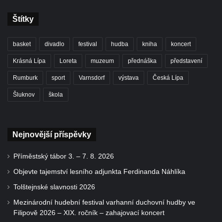
Štítky
basket
divadlo
festival
hudba
kniha
koncert
Krásná Lípa
Loreta
muzeum
přednáška
představení
Rumburk
sport
Varnsdorf
výstava
Česká Lípa
Šluknov
škola
Nejnovější příspěvky
Příměstský tábor 3. – 7. 8. 2026
Objevte tajemství lesního adjunkta Ferdinanda Náhlíka
Tolštejnské slavnosti 2026
Mezinárodní hudební festival varhanní duchovní hudby ve
Filipově 2026 – XIX. ročník – zahajovací koncert