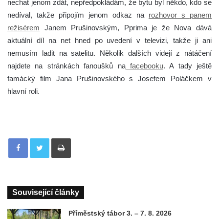
nechat jenom zdát, nepředpokládám, že bytu byl někdo, kdo se
nedíval, takže připojím jenom odkaz na
rozhovor s panem
režisérem
Janem Prušinovským,
P
prima je že Nova dává
aktuální díl na net hned po uvedení v televizi, takže ji ani
nemusím ladit na satelitu. Několik dalších videjí z nátáčení
najdete na stránkách fanoušků na
facebooku
. A tady ještě
famácký film Jana Prušinovského s Josefem Poláčkem v
hlavní roli.
Tisknout
Související články
Příměstský tábor 3. – 7. 8. 2026