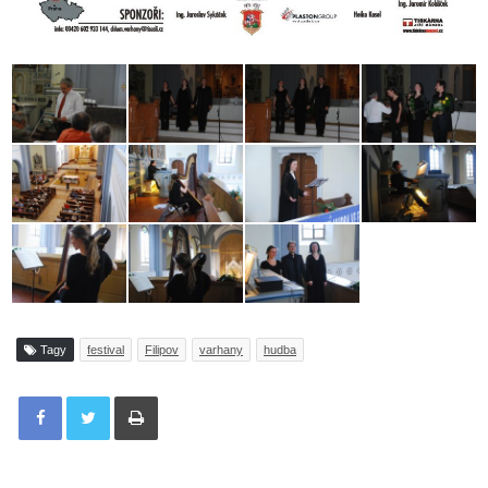
Tagy
festival
Filipov
varhany
hudba
Tisknout