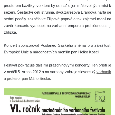
prostorem baziliky, ve které by se našlo jen málo volných míst k
sezení. Šestačtyřiceti strunná, dvouzářezová Erárdova harfa se
sedmi pedály zazněla ve Filipově poprvé a tak zájemci mohli na
závěr koncertu vystoupit na varhanní emporu a prohlédnout si ji
zblízka.
Koncert sponzoroval Poslanec Saského sněmu pro záležitosti
Evropské Unie a národnostních menšin pan Heiko Kosel.
Festival pokračuje dalšími prázdninovými koncerty. Ten příští je
v neděli 5. srpna 2012 a na varhany zahraje slovenský
varhaník
a profesor pan Mário Sedlár
.