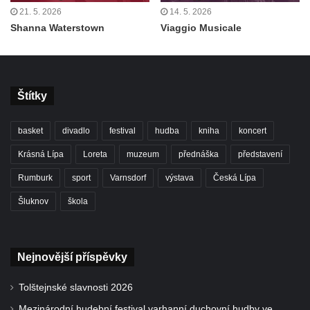
21. 5. 2026
14. 5. 2026
Shanna Waterstown
Viaggio Musicale
Štítky
basket
divadlo
festival
hudba
kniha
koncert
Krásná Lípa
Loreta
muzeum
přednáška
představení
Rumburk
sport
Varnsdorf
výstava
Česká Lípa
Šluknov
škola
Nejnovější příspěvky
Tolštejnské slavnosti 2026
Mezinárodní hudební festival varhanní duchovní hudby ve