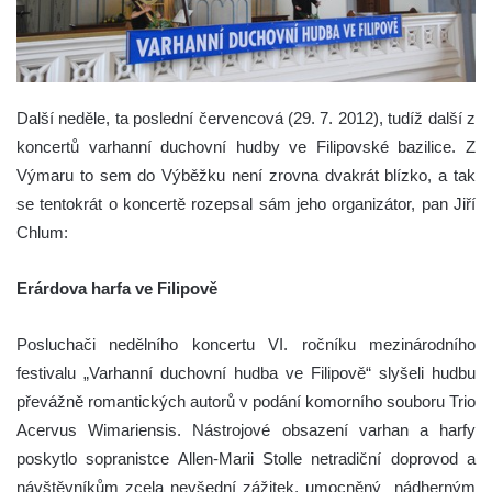
Další neděle, ta poslední červencová (29. 7. 2012), tudíž další z
koncertů varhanní duchovní hudby ve Filipovské bazilice.
Z
Výmaru to sem do Výběžku není zrovna dvakrát blízko, a tak
se tentokrát o koncertě rozepsal sám jeho organizátor, pan Jiří
Chlum:
Erárdova harfa ve Filipově
Posluchači nedělního koncertu VI. ročníku mezinárodního
festivalu „Varhanní duchovní hudba ve Filipově“ slyšeli hudbu
převážně romantických autorů v podání komorního souboru Trio
Acervus Wimariensis. Nástrojové obsazení varhan a harfy
poskytlo sopranistce Allen-Marii Stolle netradiční doprovod a
návštěvníkům zcela nevšední zážitek, umocněný nádherným