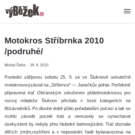
Motokros Stříbrnka 2010
/podruhé/
Michal Šafus
29. 9. 2010
Poslední zářijovou sobotu 25. 9. se ve Šluknově uskutečnil
motokrosovýzávod na „Stříbrnce“ — Janečkův pohár. Perfektně
připravená trať Občanským sdružením přátelmotokrossu pro
rozvoj mládeže Šluknov přivítala v šesti kategoriích na
80závodníků. Po dlouhé době přálo pořadatelům počasí a tak se
mohlo závodit pocelé trati a nemusely se vynechávat
úseky,které by nebyly přes hluboké bahnosjízdné. Trať doznala
dílčích změn,rozšíření a v neposlední řadě bylanavezena na