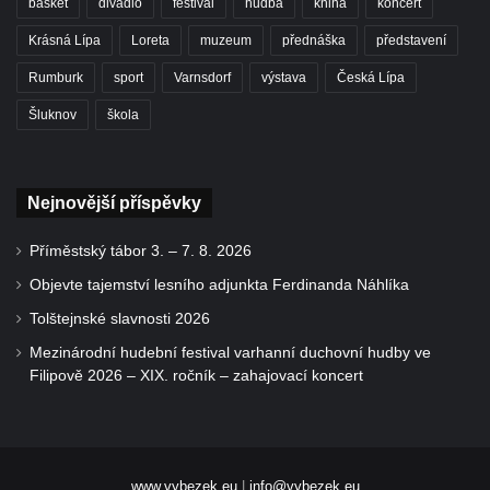
basket
divadlo
festival
hudba
kniha
koncert
Krásná Lípa
Loreta
muzeum
přednáška
představení
Rumburk
sport
Varnsdorf
výstava
Česká Lípa
Šluknov
škola
Nejnovější příspěvky
Příměstský tábor 3. – 7. 8. 2026
Objevte tajemství lesního adjunkta Ferdinanda Náhlíka
Tolštejnské slavnosti 2026
Mezinárodní hudební festival varhanní duchovní hudby ve
Filipově 2026 – XIX. ročník – zahajovací koncert
www.vybezek.eu
|
info@vybezek.eu