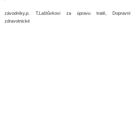
závodníky,p. T.Laštůvkovi za úpravu tratě, Dopravní
zdravotnické