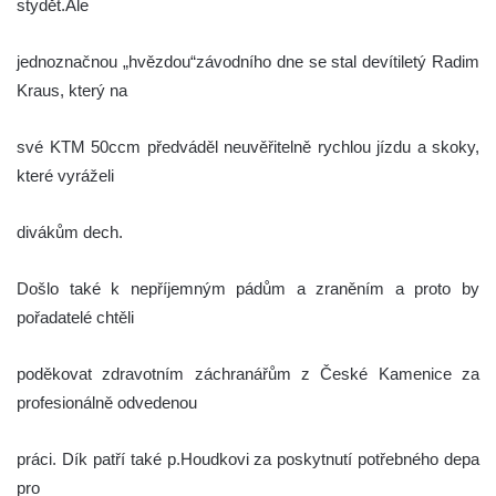
stydět.Ale
jednoznačnou „hvězdou“závodního dne se stal devítiletý Radim
Kraus, který na
své KTM 50ccm předváděl neuvěřitelně rychlou jízdu a skoky,
které vyráželi
divákům dech.
Došlo také k nepříjemným pádům a zraněním a proto by
pořadatelé chtěli
poděkovat zdravotním záchranářům z České Kamenice za
profesionálně odvedenou
práci. Dík patří také p.Houdkovi za poskytnutí potřebného depa
pro