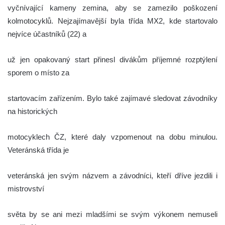
vyčnívající kameny zemina, aby se zamezilo poškození
kolmotocyklů.
Nejzajímavější byla třída MX2, kde startovalo
nejvíce účastníků (22) a
už jen opakovaný start přinesl divákům příjemné rozptýlení
sporem o místo za
startovacím zařízením. Bylo také zajímavé sledovat závodníky
na historických
motocyklech ČZ, které daly vzpomenout na dobu minulou.
Veteránská třída je
veteránská jen svým názvem a závodníci, kteří dříve jezdili i
mistrovství
světa by se ani mezi mladšími se svým výkonem nemuseli