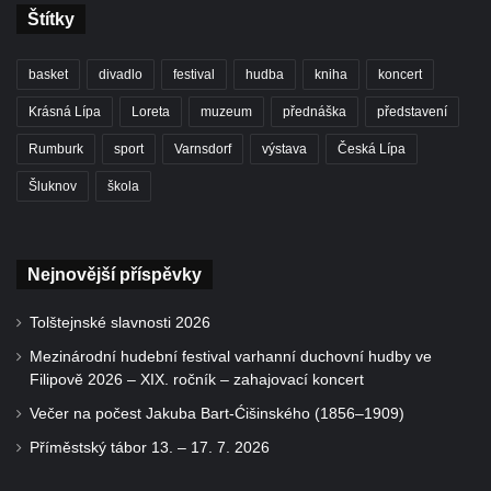
Štítky
basket
divadlo
festival
hudba
kniha
koncert
Krásná Lípa
Loreta
muzeum
přednáška
představení
Rumburk
sport
Varnsdorf
výstava
Česká Lípa
Šluknov
škola
Nejnovější příspěvky
Tolštejnské slavnosti 2026
Mezinárodní hudební festival varhanní duchovní hudby ve
Filipově 2026 – XIX. ročník – zahajovací koncert
Večer na počest Jakuba Bart-Ćišinského (1856–1909)
Příměstský tábor 13. – 17. 7. 2026