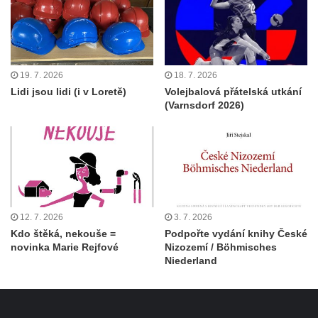
19. 7. 2026
18. 7. 2026
Lidi jsou lidi (i v Loretě)
Volejbalová přátelská utkání
(Varnsdorf 2026)
12. 7. 2026
3. 7. 2026
Kdo štěká, nekouše =
Podpořte vydání knihy České
novinka Marie Rejfové
Nizozemí / Böhmisches
Niederland