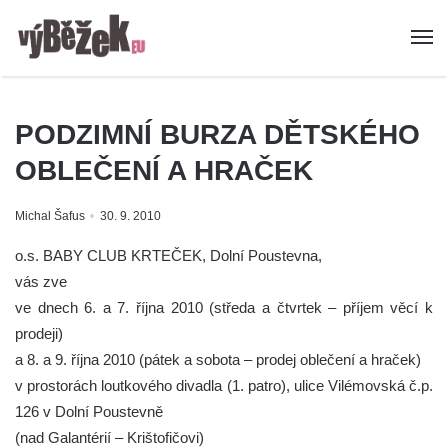
PODZIMNÍ BURZA DĚTSKÉHO
OBLEČENÍ A HRAČEK
Michal Šafus
30. 9. 2010
o.s. BABY CLUB KRTEČEK, Dolní Poustevna,
vás zve
ve dnech 6. a 7. října 2010 (středa a čtvrtek – příjem věcí k
prodeji)
a 8. a 9. října 2010 (pátek a sobota – prodej oblečení a hraček)
v prostorách loutkového divadla (1. patro), ulice Vilémovská č.p.
126 v Dolní Poustevně
(nad Galantérií – Krištofičovi)