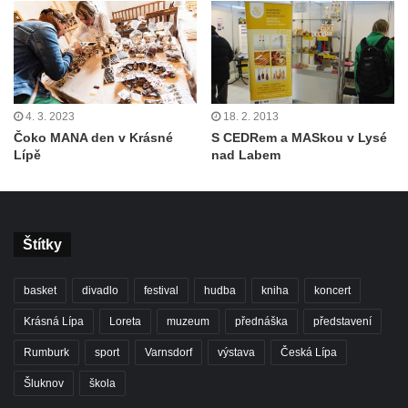
4. 3. 2023
18. 2. 2013
Čoko MANA den v Krásné
S CEDRem a MASkou v Lysé
Lípě
nad Labem
Štítky
basket
divadlo
festival
hudba
kniha
koncert
Krásná Lípa
Loreta
muzeum
přednáška
představení
Rumburk
sport
Varnsdorf
výstava
Česká Lípa
Šluknov
škola