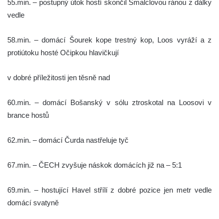
55.min. – postupný útok hostí skončil Šmalclovou ránou z dálky
vedle
58.min. – domácí Šourek kope trestný kop, Loos vyráží a z
protiútoku hosté Očipkou hlavičkují
v dobré příležitosti jen těsně nad
60.min. – domácí Bošanský v sólu ztroskotal na Loosovi v
brance hostů
62.min. – domácí Čurda nastřeluje tyč
67.min. – ČECH zvyšuje náskok domácích již na – 5:1
69.min. – hostující Havel střílí z dobré pozice jen metr vedle
domácí svatyně