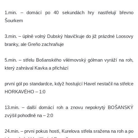
1.min. – domácí po 40 sekundách hry nastřelují břevno
Šourkem
3.min. – úplně volný Dubský hlavičkuje do již prázdné Loosovy
branky, ale Greňo zachraňuje
5.min. – střelu Bošanského vilémovský gólman vyráží na roh,
který zahrával Kavka a přichází
první gól po standardce, když hostující Havel nestačil na střelce
HORKAVÉHO – 1:0
13.min. – další domácí roh a znovu nepokrytý BOŠANSKÝ
zvýšil pohodlně na – 2:0
24.min. – první pokus hostí, Kurelova střela sražena na roh a po