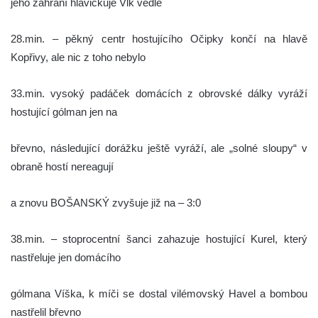
jeho zahrání hlavičkuje Vlk vedle
28.min. – pěkný centr hostujícího Očipky končí na hlavě
Kopřivy, ale nic z toho nebylo
33.min. vysoký padáček domácích z obrovské dálky vyráží
hostující gólman jen na
břevno, následující dorážku ještě vyráží, ale „solné sloupy“ v
obraně hostí nereagují
a znovu BOŠANSKÝ zvyšuje již na – 3:0
38.min. – stoprocentní šanci zahazuje hostující Kurel, který
nastřeluje jen domácího
gólmana Víška, k míči se dostal vilémovský Havel a bombou
nastřelil břevno