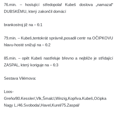
76.min. – hostující středopolař Kubeš doslova „namazal“
DUBSKÉMU, který zakončil domácí
brankostroj již na – 6:1
79.min. – Kubeš,tentokrát správně,posadil centr na OČIPKOVU
hlavu-hosté snižují na – 6:2
85.min. – opět Kubeš nastřeluje břevno a nejblíže je střídající
ZASPAL, který koriguje na – 6:3
Sestava Vilémova:
Loos-
Greňo/80.Kessler/,Vlk,Šmalcl,Winzig,Kopřiva.Kubeš,Očipka
Nagy L./46.Svoboda/,Havel,Kurel/75.Zaspal/