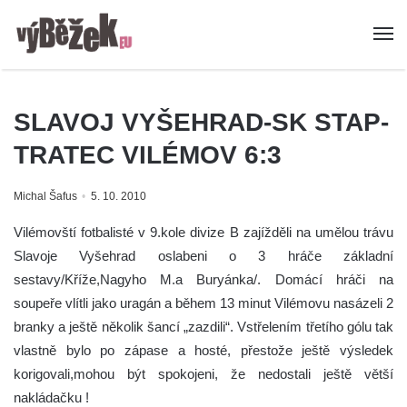
SLAVOJ VYŠEHRAD-SK STAP-
TRATEC VILÉMOV 6:3
Michal Šafus
5. 10. 2010
Vilémovští fotbalisté v 9.kole divize B zajížděli na umělou trávu
Slavoje Vyšehrad oslabeni o 3 hráče základní
sestavy/Kříže,Nagyho M.a Buryánka/. Domácí hráči na
soupeře vlítli jako uragán a během 13 minut Vilémovu nasázeli 2
branky a ještě několik šancí „zazdili“. Vstřelením třetího gólu tak
vlastně bylo po zápase a hosté, přestože ještě výsledek
korigovali,mohou být spokojeni, že nedostali ještě větší
nakládačku !