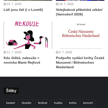
19. 7. 2026
18. 7. 2026
Lidi jsou lidi (i v Loretě)
Volejbalová přátelská utkání
(Varnsdorf 2026)
12. 7. 2026
3. 7. 2026
Kdo štěká, nekouše =
Podpořte vydání knihy České
novinka Marie Rejfové
Nizozemí / Böhmisches
Niederland
Štítky
basket
divadlo
festival
hudba
kniha
koncert