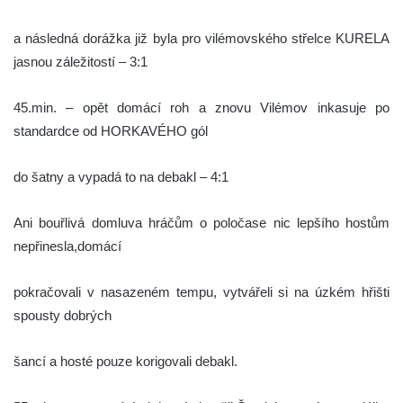
a následná dorážka již byla pro vilémovského střelce KURELA
jasnou záležitostí – 3:1
45.min. – opět domácí roh a znovu Vilémov inkasuje po
standardce od HORKAVÉHO gól
do šatny a vypadá to na debakl – 4:1
Ani bouřlivá domluva hráčům o poločase nic lepšího hostům
nepřinesla,domácí
pokračovali v nasazeném tempu, vytvářeli si na úzkém hřišti
spousty dobrých
šancí a hosté pouze korigovali debakl.