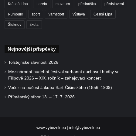
Krásná Lípa
Loreta
muzeum
přednáška
představení
Rumburk
sport
Varnsdorf
výstava
Česká Lípa
Šluknov
škola
Nejnovější příspěvky
Tolštejnské slavnosti 2026
Mezinárodní hudební festival varhanní duchovní hudby ve
Filipově 2026 – XIX. ročník – zahajovací koncert
Večer na počest Jakuba Bart-Ćišinského (1856–1909)
Příměstský tábor 13. – 17. 7. 2026
www.vybezek.eu
|
info@vybezek.eu