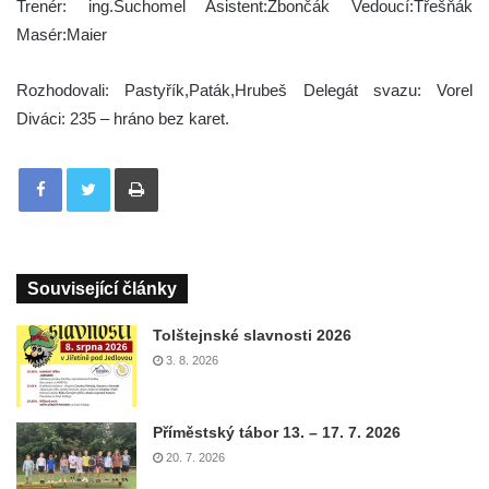
Trenér: ing.Suchomel Asistent:Zbončák Vedoucí:Třešňák
Masér:Maier
Rozhodovali: Pastyřík,Paták,Hrubeš Delegát svazu: Vorel
Diváci: 235 – hráno bez karet.
Tisknout
Související články
Tolštejnské slavnosti 2026
3. 8. 2026
Příměstský tábor 13. – 17. 7. 2026
20. 7. 2026