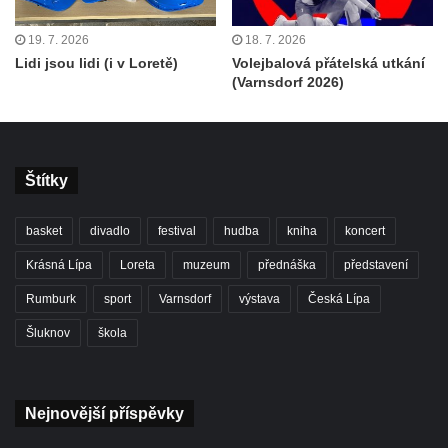
19. 7. 2026
18. 7. 2026
Lidi jsou lidi (i v Loretě)
Volejbalová přátelská utkání
(Varnsdorf 2026)
Štítky
basket
divadlo
festival
hudba
kniha
koncert
Krásná Lípa
Loreta
muzeum
přednáška
představení
Rumburk
sport
Varnsdorf
výstava
Česká Lípa
Šluknov
škola
Nejnovější příspěvky