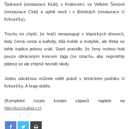
Šluknově (restaurace Klub), v Království, ve Velkém Šenově
(restaurace Club) a úplně nově i v Brtníkách (restaurace U
Krkovičky).
Trochu mi chybí, že hráči nenastupují v klasických dresech,
tedy černá vesta a kalhoty, bílá košile a motýlek, ale třeba se
tahle tradice jednou vrátí. Staré pravidlo, že ženy mohou hrát
pouze obráceným koncem tága (ze strachu, aby neprotrhly
plátno) se ale zřejmě nevrátí nikdy.
Jednu odvážnou můžete vidět právě v brtnickém podniku U
Krkovičky. A hraje dobře.
(Kompletní rozpis konání zápasů najdete na
http://luzickaliga.cz
)
Tisknout