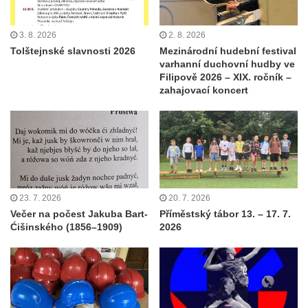
3. 8. 2026
2. 8. 2026
Tolštejnské slavnosti 2026
Mezinárodní hudební festival
varhanní duchovní hudby ve
Filipově 2026 – XIX. ročník –
zahajovací koncert
23. 7. 2026
20. 7. 2026
Večer na počest Jakuba Bart-
Příměstský tábor 13. – 17. 7.
Ćišinského (1856–1909)
2026