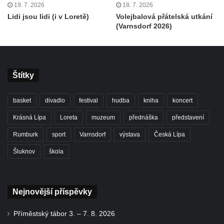
19. 7. 2026
18. 7. 2026
Lidi jsou lidi (i v Loretě)
Volejbalová přátelská utkání
(Varnsdorf 2026)
Štítky
basket
divadlo
festival
hudba
kniha
koncert
Krásná Lípa
Loreta
muzeum
přednáška
představení
Rumburk
sport
Varnsdorf
výstava
Česká Lípa
Šluknov
škola
Nejnovější příspěvky
Příměstský tábor 3. – 7. 8. 2026