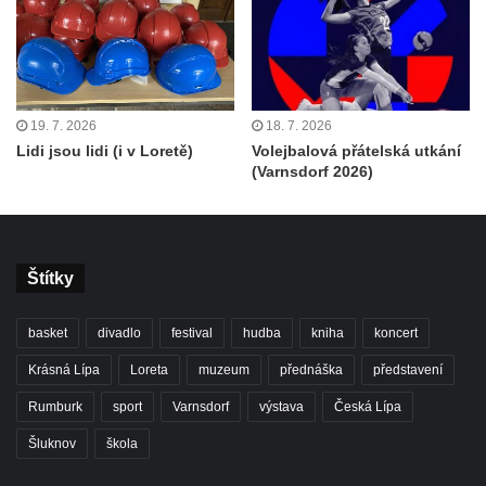
19. 7. 2026
18. 7. 2026
Lidi jsou lidi (i v Loretě)
Volejbalová přátelská utkání
(Varnsdorf 2026)
Štítky
basket
divadlo
festival
hudba
kniha
koncert
Krásná Lípa
Loreta
muzeum
přednáška
představení
Rumburk
sport
Varnsdorf
výstava
Česká Lípa
Šluknov
škola