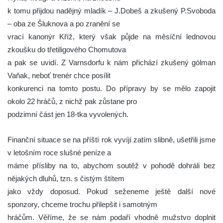
k tomu přijdou nadějný mladík – J.Dobeš a zkušený P.Svoboda
– oba ze Šluknova a po zranění se
vrací kanonýr Kříž, který však půjde na měsíční lednovou
zkoušku do třetiligového Chomutova
a pak se uvidí. Z Varnsdorfu k nám přichází zkušený gólman
Vaňak, neboť trenér chce posílit
konkurenci na tomto postu. Do přípravy by se mělo zapojit
okolo 22 hráčů, z nichž pak zůstane pro
podzimní část jen 18-tka vyvolených.
Finanční situace se na příští rok vyvíjí zatím slibně, ušetřili jsme
v letošním roce slušné peníze a
máme přísliby na to, abychom soutěž v pohodě dohráli bez
nějakých dluhů, tzn. s čistým štítem
jako vždy doposud. Pokud seženeme ještě další nové
sponzory, chceme trochu přilepšit i samotným
hráčům. Věříme, že se nám podaří vhodně mužstvo doplnit