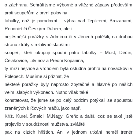
o záchranu.
Sehráli jsme výborné a vítězné zápasy především
proti soupeřům z první poloviny
tabulky, což je paradoxní – výhra nad Teplicemi, Brozanami,
Roudnicí či Českým Dubem, ale i
nejtěsnější porážky s Admirou či v Jirnech potěšili, na druhou
stranu ztráty s relativně slabšími
soupeři, kteří okupují spodní patra tabulky – Most, Děčín,
Čelákovice, Litvínov a Přední Kopanina,
ty mrzí nejvíce a vrcholem byla ostudná prohra na nováčkovi v
Polepech. Musíme si přiznat, že
některé porážky byly naprosto zbytečné a hlavně po našich
velmi slabých výkonech. Nutno však také
konstatovat, že jsme se po celý podzim potýkali se spoustou
zraněných klíčových hráčů, jako např.
Kříž, Kurel, Šmalcl, M.Nagy, Greňo a další, což se také jistě
projevilo v soudržnosti mužstva, zvláště
pak na cizích hřištích. Ani v jednom utkání neměl trenér