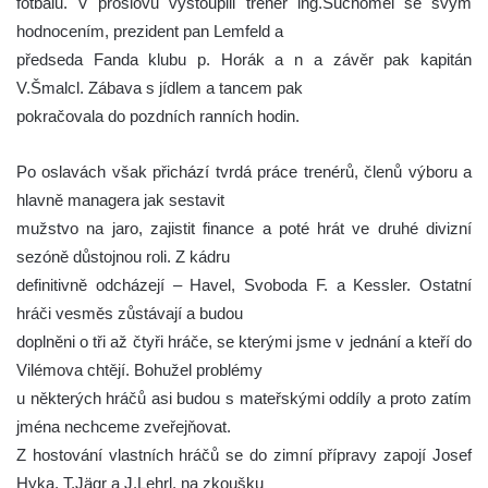
fotbalu. V proslovu vystoupili trenér ing.Suchomel se svým
hodnocením, prezident pan Lemfeld a
předseda Fanda klubu p. Horák a n a závěr pak kapitán
V.Šmalcl. Zábava s jídlem a tancem pak
pokračovala do pozdních ranních hodin.
Po oslavách však přichází tvrdá práce trenérů, členů výboru a
hlavně managera jak sestavit
mužstvo na jaro, zajistit finance a poté hrát ve druhé divizní
sezóně důstojnou roli. Z kádru
definitivně odcházejí – Havel, Svoboda F. a Kessler. Ostatní
hráči vesměs zůstávají a budou
doplněni o tři až čtyři hráče, se kterými jsme v jednání a kteří do
Vilémova chtějí. Bohužel problémy
u některých hráčů asi budou s mateřskými oddíly a proto zatím
jména nechceme zveřejňovat.
Z hostování vlastních hráčů se do zimní přípravy zapojí Josef
Hyka, T.Jägr a J.Lehrl, na zkoušku