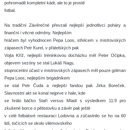
pohromadě kompletní kádr, ale to je prostě
fotbal.
Na tradiční Závěrečné převzali nejlepší jednotlivci poháry a
finanční i věcné odměny. Nejlepším
hráčem byl vyhodnocen Pepa Loos, střelcem v mistrovských
zápasech Petr Kurel, v přátelských pak
Vojta Kříž, nejlepší tréninkovou docházku měl Peter Očipka,
objevem sezóny se stal Lukáš Nagy,
stoprocentní účast v mistrovských zápasech měl pouze gólman
Pepa Loos, nejlepším brigádníkem
se stal Petr Čuda a nejlepší fandou pak Jirka Boreček.
Slavnostní akt se konal nejprve v hale, kde
se hrálo báčko Staří versus Mladí s výsledkem 11:9 pro
zkušené borce o pětistovku a závěr pak ještě
v celé fotbalové restauraci Lodovna a zúčastnilo se ho na 60
lidí, točících se okolo vilémovského