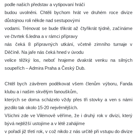
podle našich představ a vytipovaní hráči
budou uvolněni. Chtěli bychom hrát ve druhém roce divize
důstojnou roli někde nad sestupovými
vodami. Trénovat se bude třikrát až čtyřikrát týdně, začínáme
ve čtvrtek 6.ledna a v rámci přípravy
nás čeká 8 přípravných utkání, včetně zimního turnaje v
Děčíně. Na jaře nás čeká hned v úvodu
velice těžký los, neboť hrajeme dvakrát venku na silných
soupeřích – Admira Praha a Český Dub.
Chtěl bych závěrem poděkovat všem členům výboru, Fanda
klubu a i našim skvělým fanouškům,
kterých se doma scházelo vždy přes tři stovky a ven s námi
jezdilo tak okolo 15-20 nejvěrnějších.
Všichni zde ve Vilémově věříme, že i druhý rok v divizi, který
bývá nejtěžší ustojíme a v létě zahájíme
v pořadí již třetí rok, v což nikdo z nás určitě při vstupu do divize