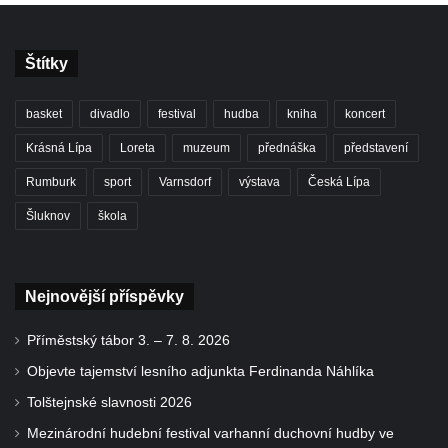
Štítky
basket
divadlo
festival
hudba
kniha
koncert
Krásná Lípa
Loreta
muzeum
přednáška
představení
Rumburk
sport
Varnsdorf
výstava
Česká Lípa
Šluknov
škola
Nejnovější příspěvky
Příměstský tábor 3. – 7. 8. 2026
Objevte tajemství lesního adjunkta Ferdinanda Náhlíka
Tolštejnské slavnosti 2026
Mezinárodní hudební festival varhanní duchovní hudby ve