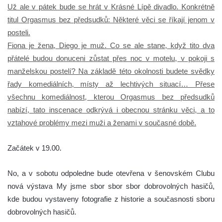
Už ale v pátek bude se hrát v Krásné Lípě divadlo. Konkrétně
titul Orgasmus bez předsudků: Některé věci se říkají jenom v
posteli.
Fiona je žena, Diego je muž. Co se ale stane, když tito dva
přátelé budou donuceni zůstat přes noc v motelu, v pokoji s
manželskou postelí? Na základě této okolnosti budete svědky
řady komediálních, místy až lechtivých situací… Přese
všechnu komediálnost, kterou Orgasmus bez předsudků
nabízí, tato inscenace odkrývá i obecnou stránku věci, a to
vztahové problémy mezi muži a ženami v současné době.
Začátek v 19.00.
No, a v sobotu odpoledne bude otevřena v šenovském Clubu
nová výstava My jsme sbor sbor sbor dobrovolných hasičů,
kde budou vystaveny fotografie z historie a současnosti sboru
dobrovolných hasičů.