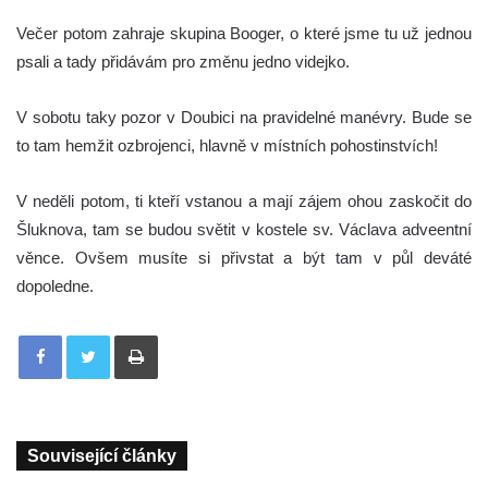
Večer potom zahraje skupina Booger, o které jsme tu už jednou
psali a tady přidávám pro změnu jedno videjko.
V sobotu taky pozor v Doubici na pravidelné manévry. Bude se
to tam hemžit ozbrojenci, hlavně v místních pohostinstvích!
V neděli potom, ti kteří vstanou a mají zájem ohou zaskočit do
Šluknova, tam se budou světit v kostele sv. Václava adveentní
věnce. Ovšem musíte si přivstat a být tam v půl deváté
dopoledne.
Tisknout
Související články