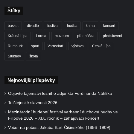
Štítky
basket
divadlo
festival
hudba
kniha
koncert
Krásná Lípa
Loreta
muzeum
přednáška
představení
Rumburk
sport
Varnsdorf
výstava
Česká Lípa
Šluknov
škola
Nejnovější příspěvky
Objevte tajemství lesního adjunkta Ferdinanda Náhlíka
Tolštejnské slavnosti 2026
Mezinárodní hudební festival varhanní duchovní hudby ve
Filipově 2026 – XIX. ročník – zahajovací koncert
Večer na počest Jakuba Bart-Ćišinského (1856–1909)