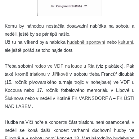
Komu by náhodou nestačila dosavadní nabídka na sobotu a
neděli, ještě by se pár tipů našlo.
Už tu na víkend byla nabídka
hudebně sportovní
nebo
kulturní
,
ale ještě pořád se toho najde dost.
Třeba sobotní
rodeo ve VDF na louce u Ria
(viz plakátek). Pak
také kromě
triatlonu v Jiříkově
v sobotu třeba Francůf dloubák
(15. ročník pivovarského turnaje trojic v nohejbale) ve VDF u
Kocoura nebo 17. ročník fotbalového memoriálu v Lipové u
Šluknova nebo v neděli v Kotlině FK VARNSDORF A – FK ÚSTÍ
NAD LABEM.
Hudba na Vlčí hoře a koncertní část triatlonu není osamocená, v
neděli se koná další koncert varhanní duchovní hudby ve
Filipově a v sobotu první koncert 18. Mezinárodního hudebního