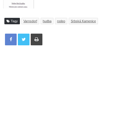
Tagy
Varnsdorf
hudba
rodeo
Srbská Kamenice
Tisknout