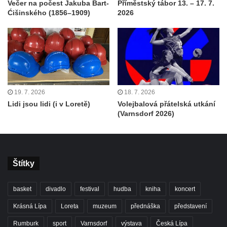
Večer na počest Jakuba Bart-
Příměstský tábor 13. – 17. 7.
Ćišinského (1856–1909)
2026
19. 7. 2026
18. 7. 2026
Lidi jsou lidi (i v Loretě)
Volejbalová přátelská utkání
(Varnsdorf 2026)
Štítky
basket
divadlo
festival
hudba
kniha
koncert
Krásná Lípa
Loreta
muzeum
přednáška
představení
Rumburk
sport
Varnsdorf
výstava
Česká Lípa