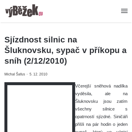
Sjízdnost silnic na
Šluknovsku, sypač v příkopu a
sníh (2/12/2010)
Michal Šafus
5. 12. 2010
Včerejší sněhová nadílka
vyděsila, ale na
Šluknovsku jsou zatím
všechny silnice s
opatrností sjízdné. Siničáři
přišli na pár hodin o jeden
sypač, který ve vánici