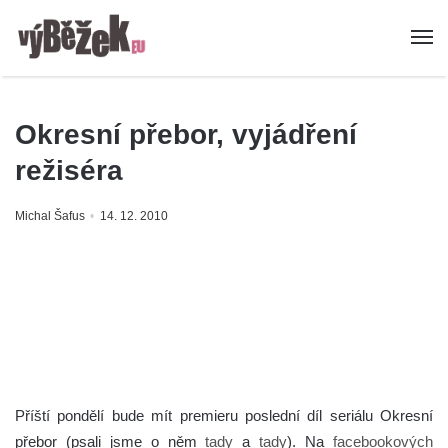
Okresní přebor, vyjádření
režiséra
Michal Šafus
14. 12. 2010
Příští pondělí bude mít premieru poslední díl seriálu Okresní
přebor (psali jsme o něm
tady
a
tady
). Na
facebookových