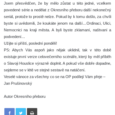
Jsem přesvědčen, že by mělo zůstat u této jedné, vcelkem
povedené série a nedělat z Okresního přeboru další nekonečný
seriál, protože to prostě nelze. Pokud by k tomu došlo, za chvíli
byste si uvědomili, že koukáte jenom na další…Ordinaci, Ulici,
Nemocnici na kraji města. A byli byste zklamaní, naštvaní a
podvedení…
Užijte si příští, poslední pondělí!
PS: Abych Vás aspoň jako nějak uklidnil, tak v této době
existuje první verze celovečerního scénáře, který by měl příběh
o Slavoji Houslice výrazně doplnit. A pokud vše dobře dopadne,
sejdeme se v létě ve stejné sestavě na natáčení.
Veselé vánoce za všechny co se na OP podílejí Vám přeje –
Jan Prušinovský
Autor Okresního přeboru
Tisknout