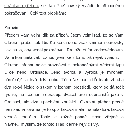
stránkách přeboru
se Jan Prušinovský vyjádřil k případnému
pokračování. Celý text přebíráme.
Zdravim.
Předem Vám velmi dík za přízeň. Jsem velmi rád, že se Vám
Okresní přebor tak líbí. Ke konci série však vnímám obrovský
tlak na to, aby seriál pokračoval. Protože cítím zodpovědnost s
Vámi komunikovat, rozhodl jsem se k tomu tak nějak vyjádřit.
Okresní přebor nelze srovnávat s nekonečnými sériemi typu
Ulice nebo Ordinace. Jeho tvorba a výroba je mnohem
náročnější a trvá delší dobu. Těch šestnáct dílů trvalo zhruba
dva roky! Nejde o sitkom v jednom prostředí, který se dá točit
rychle, na scénáři nepracuje dvacet profi scenáristů jako v
Ordinaci, ale dva upachtění zoufalci…Okresní přebor prostě
není žádná továrna, je to spíš taková malá manufaktura, taková
veselá, maličká…Tohle je každé pondělí snad zřejmé a
hlavně…myslím, že tohoto si asi ceníte nejvíc i Vy.