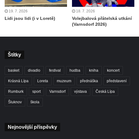
19. 7. 2026
18. 7. 2026
Lidi jsou lidi (i v Loretě)
Volejbalová přátelská utkání
(Varnsdorf 2026)
Štítky
basket
divadlo
festival
hudba
kniha
koncert
Krásná Lípa
Loreta
muzeum
přednáška
představení
Rumburk
sport
Varnsdorf
výstava
Česká Lípa
Šluknov
škola
Nejnovější příspěvky