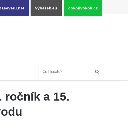
naseveru.net
výběžek.eu
cokolivokoli.cz
 ročník a 15.
vodu