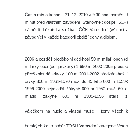
Čas a místo konání : 31. 12. 2010 v 9,30 hod. náměstí E
minut před vlastním závodem. Startovné : dospělí 50,- K
náměstí. Lékařská služba : ČČK Varnsdorf (všichni zá
závodníci v každé kategorii obdrží ceny a diplom.
—————————————————————————————
2006 a později předškolní děti-hoši 50 m mílaři open (
mílařky open(dor.jun.ženy) 1 650 m 2003-2005 předško
předškolní děti-dívky 100 m 2001-2002 předžáci-hoši
dívky 300 m 1961-1970 muži do 49 let 5 000 m 1999-
1999-2000 nejmladší žákyně 600 m 1950 muži 60 le
mladší žákyně 600 m 1995-1996 starší 
—————————————————————————————
válečkem na nudle a vlastní muže – ženy všech ka
————————————————————————————
horských kol o pohár TOSU Varnsdorf:kategorie Veterán