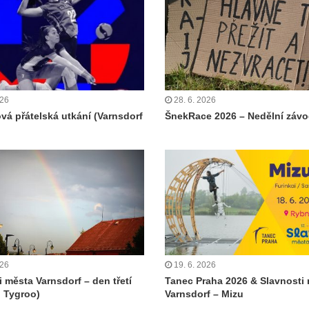
026
28. 6. 2026
ová přátelská utkání (Varnsdorf
ŠnekRace 2026 – Nedělní záv
026
19. 6. 2026
i města Varnsdorf – den třetí
Tanec Praha 2026 & Slavnosti
 Tygroo)
Varnsdorf – Mizu