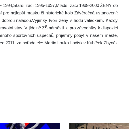
 1994,Starší žáci 1995-1997,Mladší žáci 1998-2000 ŽENY do
ní pro nejlepší masku či historické kolo Závěrečná ustanovení:
 s dobrou náladou.Výjimky tvoří ženy v hodu válečkem. Každý
dravotní stav. V jídelně ZŠ náměstí je pro závodníky k dispozici
m mnoho sportovních úspěchů, příjemný pobyt v našem městě,
oce 2011. za pořadatele: Martin Louka Ladislav Kubíček Zbyněk