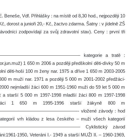
. Beneše, Vdf. Přihlášky : na místě od 8,30 hod., nejpozději 10
č, dorost a junioři 20,- Kč, žactvo zdarma. Šatny : v jídelně ZŠ
vodníci zodpovídají za svůj zdravotní stav). Ceny : první tři
————————————– kategorie a tratě :
dor.jun.muž) 1 650 m 2006 a později předškolní děti-dívky 50 m
lní děti-hoši 100 m ženy nar. 1975 a dříve 1 650 m 2003-2005
 300 m muži nar. 1971 a později 5 000 m 2001-2002 předžáci-
2000 nejmladší žáci 600 m 1951-1960 muži do 59 let 5 000 m
t a starší 5 000 m 1997-1998 mladší žáci 800 m 1997-1998
žáci 1 650 m 1995-1996 starší žákyně 800 m
————————————- vložené závody : hod
tegorií vrh kládou z lesa českého – muži všech kategorií
—————————————– Cyklistický závod
i:1961-1950, Veteráni I.- 1949 a starší MUŽI II. – 1960-1969,