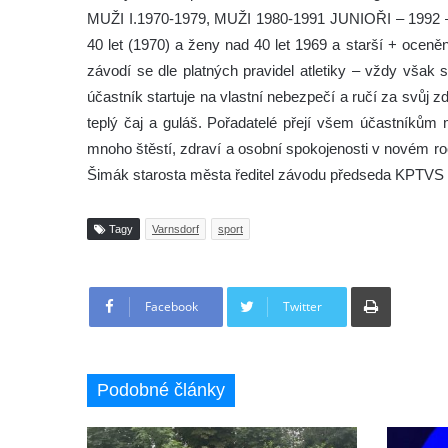
MUŽI I.1970-1979, MUŽI 1980-1991 JUNIOŘI – 1992 –
40 let (1970) a ženy nad 40 let 1969 a starší + oceně
závodí se dle platných pravidel atletiky – vždy však
účastník startuje na vlastní nebezpečí a ručí za svůj z
teplý čaj a guláš. Pořadatelé přejí všem účastníků
mnoho štěstí, zdraví a osobní spokojenosti v novém r
Šimák starosta města ředitel závodu předseda KPTVS
Tagy
Varnsdorf
sport
Tisknout
Facebook
Twitter
Podobné články