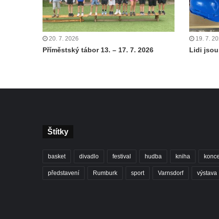
20. 7. 2026
19. 7. 2
Příměstský tábor 13. – 17. 7. 2026
Lidi jsou 
Štítky
basket
divadlo
festival
hudba
kniha
konce
představení
Rumburk
sport
Varnsdorf
výstava