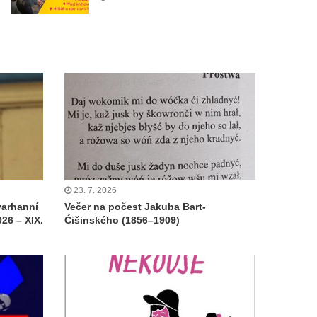
23. 7. 2026
varhanní
Večer na počest Jakuba Bart-
26 – XIX.
Ćišinského (1856–1909)