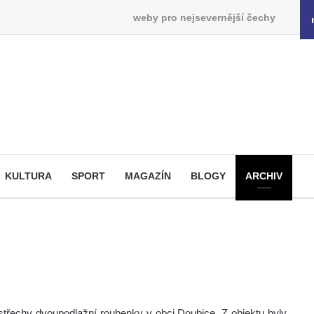
weby pro nejsevernější čechy
KULTURA
SPORT
MAGAZÍN
BLOGY
ARCHIV
 střechy dvoupodlažní roubenky v obci Doubice. Z objektu byly