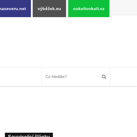
naseveru.net
výběžek.eu
cokolivokoli.cz
Související články