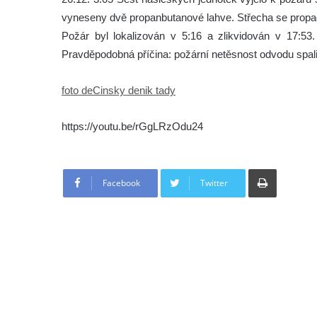
vyneseny dvě propanbutanové lahve. Střecha se propa
Požár byl lokalizován v 5:16 a zlikvidován v 17:5
Pravděpodobná příčina: požární netěsnost odvodu spal
foto deCinsky denik tady
https://youtu.be/rGgLRzOdu24
Tisknout
Facebook
Twitter