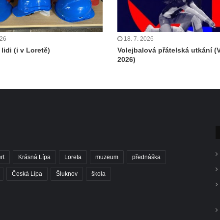
026
18. 7. 2026
lidi (i v Loretě)
Volejbalová přátelská utkání (
2026)
rt
Krásná Lípa
Loreta
muzeum
přednáška
Česká Lípa
Šluknov
škola