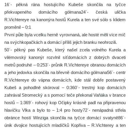
16´- pěkná rána hostujícího Kubeše skončila na tyčce
překvapeného domácího gólmana24´- česká ulička
R.Vichtereye na kanonýra hostů Kurela a ten své sólo s klidem
proměnil – 0:1
První půle byla vcelku herně vyrovnaná, ale hosté měli více míč
na svýchkopačkách a domácí příliš jejich branku neohrozili.
50´- pěkný pas Kubeše, který našel zcela volného Kurela a
vilémovský kanonýr rozvlnil síťdomácích z dobrých dvaceti
metrů podruhé – 0:253´- průnik R.Vichtereye obranou domácích
a jeho jedovka skončila na břevně domácího gólmana56´- centr
R.Vichtereye do vápna domácích, kde stál dobře postavený
Kubeš a pohodlně skóroval – 0:360´- trestný kop domácích
zahrával Stromecký a s pomocí teče překonal Vaňáka v brance
hostů – 1:369´- rohový kop Očipky krásně padl na připravenou
hlavičku Vlka a bylo to – 1:4 pro hosty72´- nenápadná střela
obránce hostí Winziga skončila na tyčce domácí svatyně86´-
únik dvojice hostujících mladíčků Kopřiva – R.Vichterey a ten