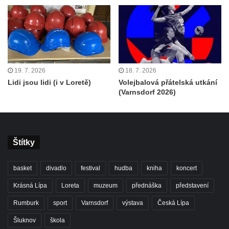
19. 7. 2026
18. 7. 2026
Lidi jsou lidi (i v Loretě)
Volejbalová přátelská utkání
(Varnsdorf 2026)
Štítky
basket
divadlo
festival
hudba
kniha
koncert
Krásná Lípa
Loreta
muzeum
přednáška
představení
Rumburk
sport
Varnsdorf
výstava
Česká Lípa
Šluknov
škola