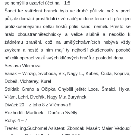
se nemýlil a uzavřel účet na – 1:5
Šancí ke vstřelení branek bylo ve druhé půli víc než v první
půli,ale domácí prostřídali i své nadějné dorostence a ti přeci jen
protizkušenějšímu celku hostů příliš šancí neměli. Přesto se
hrálo oboustrannětechnicky a velice slušně a nedošlo k
žádnému zranění, což na umělýchtrávnících nebývá vždy
zvykem a hosté s ním mají ty nejhorší zkušenostiv podobě
několik operací vazů svých klíčových hráčů z poslední doby.
Sestava Vilémova:
Vaňák – Winzig, Svoboda, Vlk, Nagy L., Kubeš, Čuda, Kopřiva,
Dobeš, Vichterey, Kurel
Střídali: Greňo a Očipka Chyběli ještě: Loos, Šmalcl, Hyka,
Vilám, Lehrl, Dvořák, Nagy M.a Buryánek
Diváci: 20 – z toho 8 z Vilémova !!!
Rozhodčí: Martínek – Durčo a Světlý
Rohy: 4 – 7
Trenér: ing.Suchomel Asistent: Zbončák Masér: Maier Vedoucí