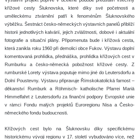
křížové cesty Šluknovska, které díky své početnosti a
uměleckému ztvárnění patří k fenoménům Šluknovského
výběžku. Šestnáct česko-německých výstavních panelů přiblíží
historii jednotlivých kalvárií, jejich zvláštnosti, dobové i aktuální
fotografie a situační plány. Připomenuta bude i křížová cesta,
která zanikla roku 1960 při demolici obce Fukov. Výstavu doplní
komentovaná prohlídka, přednáška, prohlídka křížových cest v
Rumburku a česko-německá pobožnost křížové cesty. Z
rumburské Lorety výstava poputuje mimo jiné do Leutersdorfu a
Dolní Poustevny. Výstavu připravuje Římskokatolická farnost –
děkanství Rumburk a Röhmisch- katholische Pfarrei Mariä
Himmelfahrt z Leutersdorfu za finanční podpory Evropské unie
v rámci Fondu malých projektů Euroregionu Nisa a Česko-
německého fondu budoucnosti.
Křížových cest bylo na Šluknovsku díky specifickému
historickému vývoji regionu v 17. století vybudováno více, než