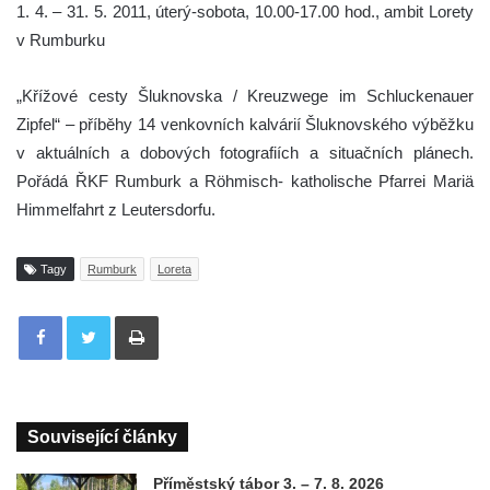
1. 4. – 31. 5. 2011, úterý-sobota, 10.00-17.00 hod., ambit Lorety
v Rumburku
„Křížové cesty Šluknovska / Kreuzwege im Schluckenauer
Zipfel“ – příběhy 14 venkovních kalvárií Šluknovského výběžku
v aktuálních a dobových fotografiích a situačních plánech.
Pořádá ŘKF Rumburk a Röhmisch- katholische Pfarrei Mariä
Himmelfahrt z Leutersdorfu.
Tagy
Rumburk
Loreta
Tisknout
Související články
Příměstský tábor 3. – 7. 8. 2026