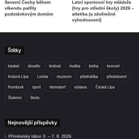
Severní Čechy během
Letní sportovní hry mládeže
víkendu patřily
(hry pro střední školy) 2026 –
podstávkovým domům
atletika (a závěrečné
vyhodnocení)
Štítky
basket
divadlo
festival
hudba
kniha
koncert
Krásná Lípa
Loreta
muzeum
přednáška
představení
Rumburk
sport
Varnsdorf
výstava
Česká Lípa
Šluknov
škola
Nejnovější příspěvky
Příměstský tábor 3. – 7. 8. 2026