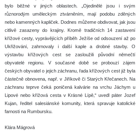
bylo běžné v jiných oblastech. „Ojedinělé jsou i svým
různorodým uměleckým ztvárněním, mají podobu zděných
nebo kamenných kapliček. Dodnes můžeme obdivovat, jak jsou
citlivě zasazeny do krajiny. Kromě tradičních 14 zastavení
křížové cesty, vyprávějících příběh Ježíše od odsouzení až po
Ukřižování, zahrnovaly i další kaple a drobné stavby. O
výstavbu křížových cest se zasloužili původní němečtí
obyvatelé regionu. V současné době se probouzí zájem
českých obyvatel o jejich záchranu, řada křížových cest již byla
částečně obnovena, např. v Jiříkově či Starých Křečanech. Na
záchranu teprve čeká poničená kalvárie na vrchu Jáchym u
Lipové nebo křížová cesta v Krásné Lípě,“ uvedl páter Jozef
Kujan, ředitel salesiánské komunity, která spravuje katolické
farnosti na Rumbursku.
Klára Mágrová