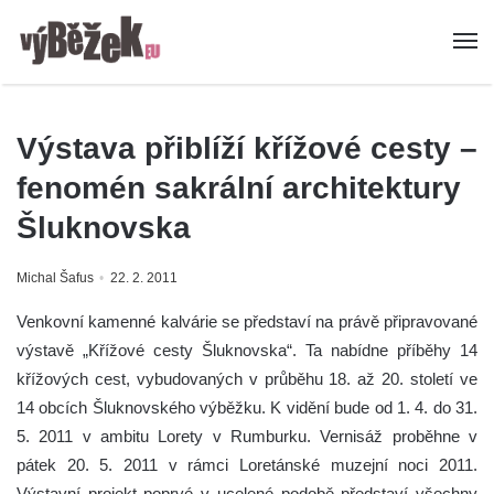
Výstava přiblíží křížové cesty –
fenomén sakrální architektury
Šluknovska
Michal Šafus
22. 2. 2011
Venkovní kamenné kalvárie se představí na právě připravované
výstavě „Křížové cesty Šluknovska“. Ta nabídne příběhy 14
křížových cest, vybudovaných v průběhu 18. až 20. století ve
14 obcích Šluknovského výběžku. K vidění bude od 1. 4. do 31.
5. 2011 v ambitu Lorety v Rumburku. Vernisáž proběhne v
pátek 20. 5. 2011 v rámci Loretánské muzejní noci 2011.
Výstavní projekt poprvé v ucelené podobě představí všechny