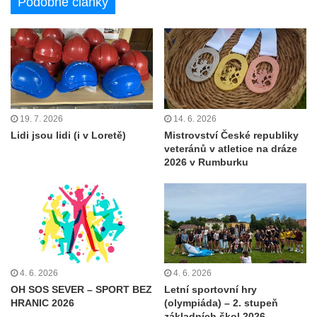
Podobné články
19. 7. 2026
14. 6. 2026
Lidi jsou lidi (i v Loretě)
Mistrovství České republiky
veteránů v atletice na dráze
2026 v Rumburku
4. 6. 2026
4. 6. 2026
OH SOS SEVER – SPORT BEZ
Letní sportovní hry
HRANIC 2026
(olympiáda) – 2. stupeň
základních škol 2026 –