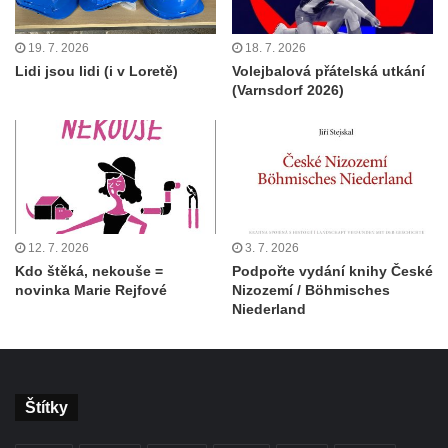
19. 7. 2026
18. 7. 2026
Lidi jsou lidi (i v Loretě)
Volejbalová přátelská utkání
(Varnsdorf 2026)
12. 7. 2026
3. 7. 2026
Kdo štěká, nekouše =
Podpořte vydání knihy České
novinka Marie Rejfové
Nizozemí / Böhmisches
Niederland
Štítky