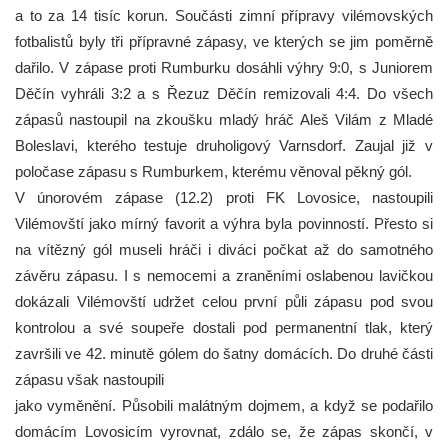
a to za 14 tisíc korun.
Součásti zimní přípravy vilémovských
fotbalistů byly tři přípravné zápasy, ve kterých se jim poměrně
dařilo. V zápase proti Rumburku dosáhli výhry 9:0, s Juniorem
Děčín vyhráli 3:2 a s Řezuz Děčín remizovali 4:4. Do všech
zápasů nastoupil na zkoušku mladý hráč Aleš Vilám z Mladé
Boleslavi, kterého testuje druholigový Varnsdorf. Zaujal již v
poločase zápasu s Rumburkem, kterému věnoval pěkný gól.
V únorovém zápase (12.2) proti FK Lovosice, nastoupili
Vilémovští jako mírný favorit a výhra byla povinností. Přesto si
na vítězný gól museli hráči i diváci počkat až do samotného
závěru zápasu. I s nemocemi a zraněními oslabenou lavičkou
dokázali Vilémovští udržet celou první půli zápasu pod svou
kontrolou a své soupeře dostali pod permanentní tlak, který
završili ve 42. minutě gólem do šatny domácích. Do druhé části
zápasu však nastoupili
jako vyměnění. Působili malátným dojmem, a když se podařilo
domácím Lovosicím vyrovnat, zdálo se, že zápas skončí, v