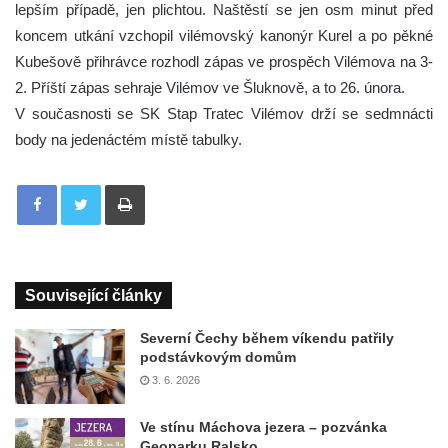
lepším případě, jen plichtou. Naštěstí se jen osm minut před
koncem utkání vzchopil vilémovský kanonýr Kurel a po pěkné
Kubešově přihrávce rozhodl zápas ve prospěch Vilémova na 3-
2. Příští zápas sehraje Vilémov ve Šluknově, a to 26. února.
V současnosti se SK Stap Tratec Vilémov drží se sedmnácti
body na jedenáctém místě tabulky.
Tisknout
Související články
Severní Čechy během víkendu patřily
podstávkovým domům
3. 6. 2026
Ve stínu Máchova jezera – pozvánka
Geoparku Ralsko