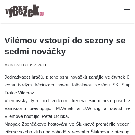
Vilémov vstoupí do sezony se
sedmi nováčky
Michal Šafus
6. 3. 2011
Jednadvacet hráčů, z toho osm nováčků zahájilo ve čtvrtek 6.
ledna tvrdým tréninkem novou fotbalovou sezónu SK Stap
Tratec Vilémov.
Vilémovský tým pod vedením trenéra Suchomela posílil z
Varnsdorfu přestupující M.Vaňák a J.Winzig a dosud ve
Vilémově hostující Peter Očipka.
Naopak Zbončákovo hostování ve Šluknově proměnilo vedení
vilémovského klubu po dohodě s vedením Šluknova v přestup,