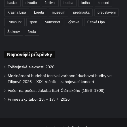
basket
divadlo
festival
hudba
kniha
koncert
Krásná Lípa
Loreta
muzeum
přednáška
představení
Rumburk
sport
Varnsdorf
výstava
Česká Lípa
Šluknov
škola
Nejnovější příspěvky
Tolštejnské slavnosti 2026
Mezinárodní hudební festival varhanní duchovní hudby ve
Filipově 2026 – XIX. ročník – zahajovací koncert
Večer na počest Jakuba Bart-Ćišinského (1856–1909)
Příměstský tábor 13. – 17. 7. 2026