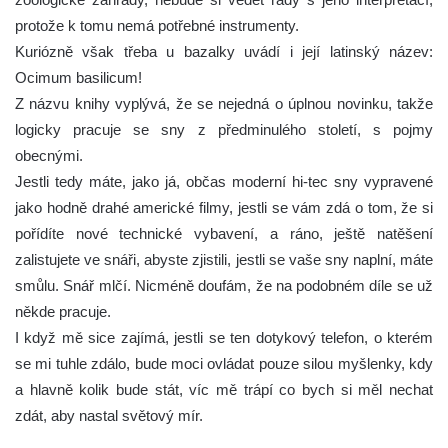
protože k tomu nemá potřebné instrumenty.
Kuriózně však třeba u bazalky uvádí i její latinský název:
Ocimum basilicum!
Z názvu knihy vyplývá, že se nejedná o úplnou novinku, takže
logicky pracuje se sny z předminulého století, s pojmy
obecnými.
Jestli tedy máte, jako já, občas moderní hi-tec sny vypravené
jako hodně drahé americké filmy, jestli se vám zdá o tom, že si
pořídíte nové technické vybavení, a ráno, ještě natěšení
zalistujete ve snáři, abyste zjistili, jestli se vaše sny naplní, máte
smůlu. Snář mlčí. Nicméně doufám, že na podobném díle se už
někde pracuje.
I když mě sice zajímá, jestli se ten dotykový telefon, o kterém
se mi tuhle zdálo, bude moci ovládat pouze silou myšlenky, kdy
a hlavně kolik bude stát, víc mě trápí co bych si měl nechat
zdát, aby nastal světový mír.