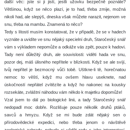
další věc: jste si ji jistí, jestli užovku bezpečně poznáte?
Většinou, když se něco plazí, je to had, třeba zmije, možná
nikoli had, ale slepýš, dneska však můžete narazit, nejenom ve
snu, třeba na mambu. Znamená to něco?
Tedy s lítostí musím konstatovat, že v případě, že se v hadech
vyznáte a uvidíte ve snu nějaký specielní druh, Staročeský snář
vám s výkladem nepomůže a odkáže vás zpět, pouze k hadovi.
Tady není důležitý druh, ale souvislosti: viděti hada ve snu,
pozor dej, máš úlisného nepřítele v blízkosti. Když se ale svíjí,
tvůj nepřítel je bezmocný vůči tobě. Uštkne-li tě, horečnatou
nemoc to věští, když mu ovšem hlavu useknete, nad
úskočností nepřátel zvítězíte a když ho nakonec na kousky
rozsekáte, zvláštní náhodou vám někdo k majetku dopomůže!
Vzal jsem to dál po biologické linii, a tady Staročeský snář
nedopadl moc dobře. Rozlišuje pouze několik druhů ptáků,
savců a hmyzu. Když se mi bude zdát nějaký sen o
přírodovědecké expedici, nebo třeba jenom o návštěvě
zoologické zahrady, nebude si vědět rady s jeho interpretací,