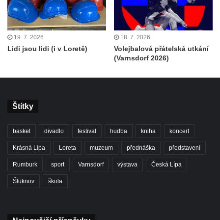
19. 7. 2026
18. 7. 2026
Lidi jsou lidi (i v Loretě)
Volejbalová přátelská utkání
(Varnsdorf 2026)
Štítky
basket
divadlo
festival
hudba
kniha
koncert
Krásná Lípa
Loreta
muzeum
přednáška
představení
Rumburk
sport
Varnsdorf
výstava
Česká Lípa
Šluknov
škola