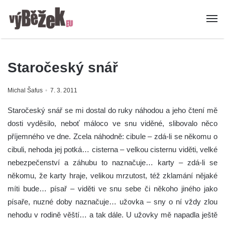
Staročeský snář
Michal Šafus
7. 3. 2011
Staročeský snář se mi dostal do ruky náhodou a jeho čtení mě
dosti vyděsilo, neboť máloco ve snu viděné, slibovalo něco
příjemného ve dne. Zcela náhodně: cibule – zdá-li se někomu o
cibuli, nehoda jej potká… cisterna – velkou cisternu viděti, velké
nebezpečenství a záhubu to naznačuje… karty – zdá-li se
někomu, že karty hraje, velikou mrzutost, též zklamání nějaké
míti bude… písař – viděti ve snu sebe či někoho jiného jako
písaře, nuzné doby naznačuje… užovka – sny o ní vždy zlou
nehodu v rodině věští… a tak dále.
U užovky mě napadla ještě