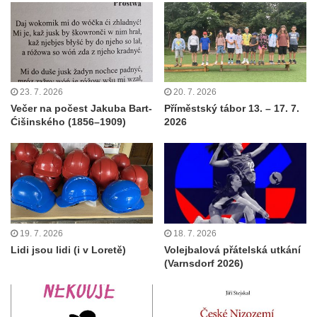
23. 7. 2026
20. 7. 2026
Večer na počest Jakuba Bart-
Příměstský tábor 13. – 17. 7.
Ćišinského (1856–1909)
2026
19. 7. 2026
18. 7. 2026
Lidi jsou lidi (i v Loretě)
Volejbalová přátelská utkání
(Varnsdorf 2026)