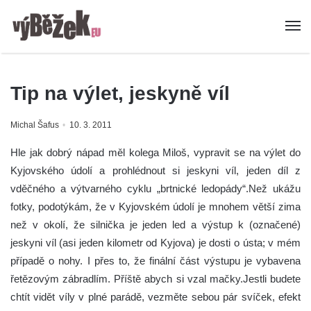
Tip na výlet, jeskyně víl
Michal Šafus
10. 3. 2011
Hle jak dobrý nápad měl kolega Miloš, vypravit se na výlet do
Kyjovského údolí a prohlédnout si jeskyni víl, jeden díl z
vděčného a výtvarného cyklu „brtnické ledopády“.Než ukážu
fotky, podotýkám, že v Kyjovském údolí je mnohem větší zima
než v okolí, že silnička je jeden led a výstup k (označené)
jeskyni víl (asi jeden kilometr od Kyjova) je dosti o ústa; v mém
případě o nohy. I přes to, že finální část výstupu je vybavena
řetězovým zábradlím. Příště abych si vzal mačky.Jestli budete
chtít vidět víly v plné parádě, vezměte sebou pár svíček, efekt