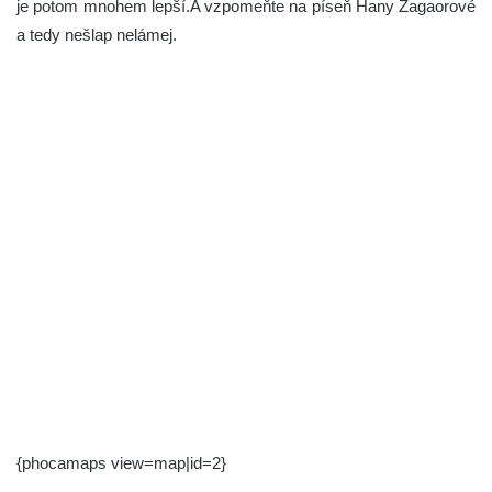
je potom mnohem lepší.A vzpomeňte na píseň Hany Zagaorové
a tedy nešlap nelámej.
{phocamaps view=map|id=2}