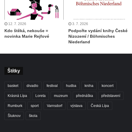
12. 7. 2026
3. 7. 2026
Kdo štěká, nekouše =
Podpořte vydání knihy České
novinka Marie Rejfové
Nizozemí / Böhmisches
Niederland
Štítky
basket
divadlo
festival
hudba
kniha
koncert
Krásná Lípa
Loreta
muzeum
přednáška
představení
Rumburk
sport
Varnsdorf
výstava
Česká Lípa
Šluknov
škola