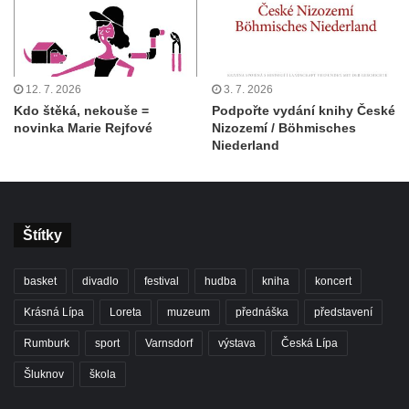
12. 7. 2026
3. 7. 2026
Kdo štěká, nekouše =
Podpořte vydání knihy České
novinka Marie Rejfové
Nizozemí / Böhmisches
Niederland
Štítky
basket
divadlo
festival
hudba
kniha
koncert
Krásná Lípa
Loreta
muzeum
přednáška
představení
Rumburk
sport
Varnsdorf
výstava
Česká Lípa
Šluknov
škola