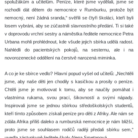
spolužákům a učitelům. Peníze, které jsme vydělali, jsme se
rozhodli dát dětem do nemocnice v Rumburku, protože být
nemocný, není žádná sranda,“ svěřili se čtyři školáci, kteří byli
losem vybráni, aby se zúčastnili slavnostního předání. Ti si také
v doprovodu vrchní sestry a náměstka ředitele nemocnice Petra
Urbana mohli prohlédnout, kde všude jejich sbírka udělá radost.
Nahlédli do pacientských pokojů, na sesternu, ale i na
novorozenecké oddělení na čerstvě narozená miminka.
A co je ke sbírce vedlo? Hlavní popud vyšel od učitelů: „Nechtěli
jsme, aby naše děti jen chodily s kasičkou a prosily o peníze.
Chtěli jsme je motivovat k tomu, aby se naučily pomáhat i
vlastníma rukama, svou prací, šikovností a svými nápady.
Inspirovali jsme se jednou sbírkou středoškolských studentů,
kteří tímto způsobem získali peníze pro děti z Afriky. Ale nám se
zdála Afrika příliš daleko a rumburská nemocnice je nám bližší,
proto jsme se souhlasem rodičů raději předali sbírku sem,“
uvedla zástupkyně ředitele školy Alena Smetanová.