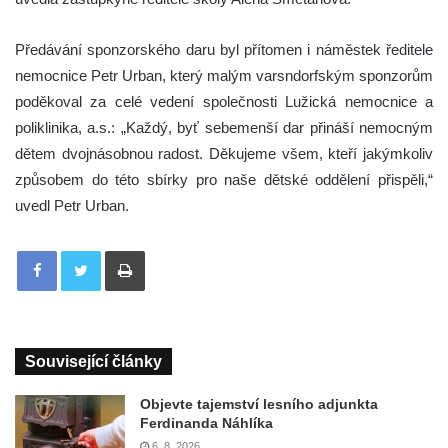
Předávání sponzorského daru byl přítomen i náměstek ředitele
nemocnice Petr Urban, který malým varsndorfským sponzorům
poděkoval za celé vedení společnosti Lužická nemocnice a
poliklinika, a.s.: „Každý, byť sebemenší dar přináší nemocným
dětem dvojnásobnou radost. Děkujeme všem, kteří jakýmkoliv
způsobem do této sbírky pro naše dětské oddělení přispěli,“
uvedl Petr Urban.
Tisknout
Související články
Objevte tajemství lesního adjunkta
Ferdinanda Náhlíka
6. 8. 2026