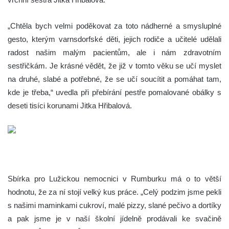
„Chtěla bych velmi poděkovat za toto nádherné a smysluplné
gesto, kterým varnsdorfské děti, jejich rodiče a učitelé udělali
radost našim malým pacientům, ale i nám zdravotním
sestřičkám. Je krásné vědět, že již v tomto věku se učí myslet
na druhé, slabé a potřebné, že se učí soucítit a pomáhat tam,
kde je třeba,“ uvedla při přebírání pestře pomalované obálky s
deseti tisíci korunami Jitka Hřibalová.
Sbírka pro Lužickou nemocnici v Rumburku má o to větší
hodnotu, že za ní stojí velký kus práce. „Celý podzim jsme pekli
s našimi maminkami cukroví, malé pizzy, slané pečivo a dortíky
a pak jsme je v naší školní jídelně prodávali ke svačině