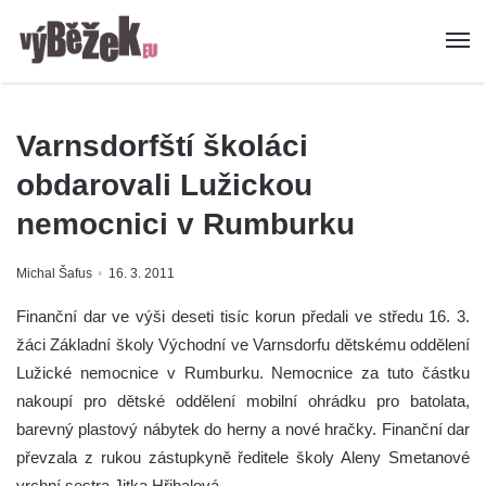
Varnsdorfští školáci
obdarovali Lužickou
nemocnici v Rumburku
Michal Šafus
16. 3. 2011
Finanční dar ve výši deseti tisíc korun předali ve středu 16. 3.
žáci Základní školy Východní ve Varnsdorfu dětskému oddělení
Lužické nemocnice v Rumburku. Nemocnice za tuto částku
nakoupí pro dětské oddělení mobilní ohrádku pro batolata,
barevný plastový nábytek do herny a nové hračky. Finanční dar
převzala z rukou zástupkyně ředitele školy Aleny Smetanové
vrchní sestra Jitka Hřibalová.