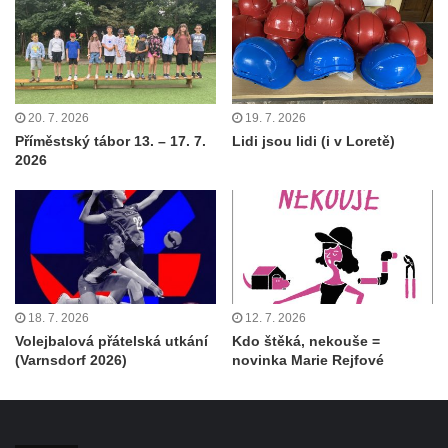
20. 7. 2026
19. 7. 2026
Příměstský tábor 13. – 17. 7.
Lidi jsou lidi (i v Loretě)
2026
18. 7. 2026
12. 7. 2026
Volejbalová přátelská utkání
Kdo štěká, nekouše =
(Varnsdorf 2026)
novinka Marie Rejfové