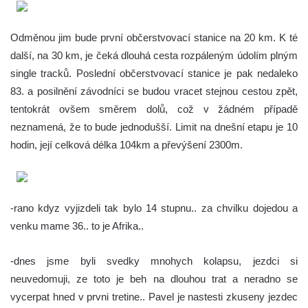
Odměnou jim bude první občerstvovací stanice na 20 km. K té
další, na 30 km, je čeká dlouhá cesta rozpáleným údolím plným
single tracků. Poslední občerstvovací stanice je pak nedaleko
83. a posilnění závodníci se budou vracet stejnou cestou zpět,
tentokrát ovšem směrem dolů, což v žádném případě
neznamená, že to bude jednodušší. Limit na dnešní etapu je 10
hodin, její celková délka 104km a převýšení 2300m.
-rano kdyz vyjizdeli tak bylo 14 stupnu.. za chvilku dojedou a
venku mame 36.. to je Afrika..
-dnes jsme byli svedky mnohych kolapsu, jezdci si
neuvedomuji, ze toto je beh na dlouhou trat a neradno se
vycerpat hned v prvni tretine.. Pavel je nastesti zkuseny jezdec