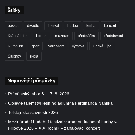
Štítky
basket
divadlo
festival
hudba
kniha
koncert
Krásná Lípa
Loreta
muzeum
přednáška
představení
Rumburk
sport
Varnsdorf
výstava
Česká Lípa
Šluknov
škola
Nejnovější příspěvky
Příměstský tábor 3. – 7. 8. 2026
Objevte tajemství lesního adjunkta Ferdinanda Náhlíka
Tolštejnské slavnosti 2026
Mezinárodní hudební festival varhanní duchovní hudby ve
Filipově 2026 – XIX. ročník – zahajovací koncert