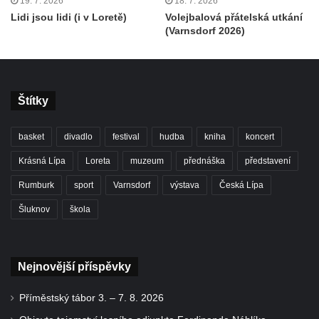
19. 7. 2026
18. 7. 2026
Lidi jsou lidi (i v Loretě)
Volejbalová přátelská utkání
(Varnsdorf 2026)
Štítky
basket
divadlo
festival
hudba
kniha
koncert
Krásná Lípa
Loreta
muzeum
přednáška
představení
Rumburk
sport
Varnsdorf
výstava
Česká Lípa
Šluknov
škola
Nejnovější příspěvky
Příměstský tábor 3. – 7. 8. 2026