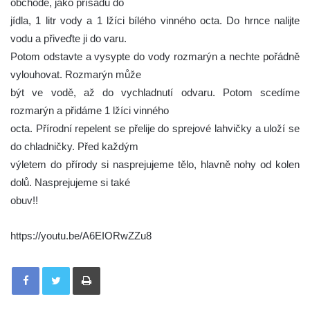
obchodě, jako přísadu do
jídla, 1 litr vody a 1 lžíci bílého vinného octa. Do hrnce nalijte
vodu a přiveďte ji do varu.
Potom odstavte a vysypte do vody rozmarýn a nechte pořádně
vylouhovat. Rozmarýn může
být ve vodě, až do vychladnutí odvaru. Potom scedíme
rozmarýn a přidáme 1 lžíci vinného
octa. Přírodní repelent se přelije do sprejové lahvičky a uloží se
do chladničky. Před každým
výletem do přírody si nasprejujeme tělo, hlavně nohy od kolen
dolů. Nasprejujeme si také
obuv!!
https://youtu.be/A6EIORwZZu8
Tisknout