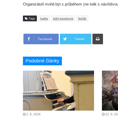
Organizátoři mohli být s průběhem (ne tolik s návštěvou) 
Tagy
hudba
dolní poustevna
fesťák
Tisknout
Facebook
Twitter
Podobné články
2. 8. 2026
22. 6. 2