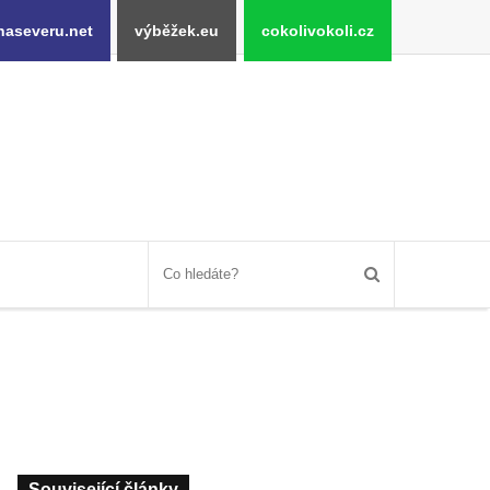
naseveru.net
výběžek.eu
cokolivokoli.cz
Související články