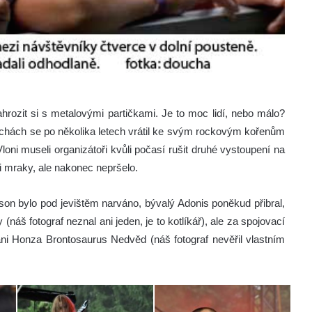
hrozit si s metalovými partičkami. Je to moc lidí, nebo málo?
Čechách se po několika letech vrátil ke svým rockovým kořenům
loni museli organizátoři kvůli počasí rušit druhé vystoupení na
i mraky, ale nakonec nepršelo.
on bylo pod jevištěm narváno, bývalý Adonis poněkud přibral,
 (náš fotograf neznal ani jeden, je to kotlíkář), ale za spojovací
ni Honza Brontosaurus Nedvěd (náš fotograf nevěřil vlastním