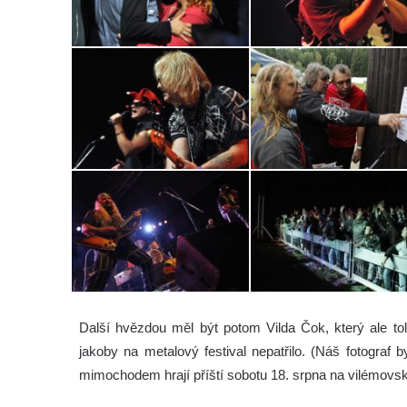
Další hvězdou měl být potom Vilda Čok, který ale to
jakoby na metalový festival nepatřilo. (Náš fotograf 
mimochodem hrají příští sobotu 18. srpna na vilémovsk