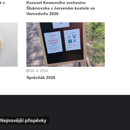
t v
Koncert Komorního orchestru
Šluknovska v červeném kostele ve
Varnsdorfu 2026
28. 4. 2026
Správňák 2026
Nejnovější příspěvky