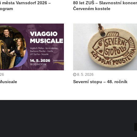
i města Varnsdorf 2026 –
80 let ZUŠ – Slavnostní koncer
rogram
Červeném kostele
026
8. 5. 2026
Musicale
Severní stopu – 48. ročník