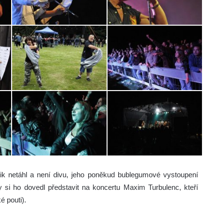
lik netáhl a není divu, jeho poněkud bublegumové vystoupení
by si ho dovedl představit na koncertu Maxim Turbulenc, kteří
é pouti).