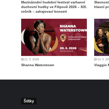
Mezinárodní hudební festival varhanní
Slavnost
duchovní hudby ve Filipově 2026 – XIX.
hlavní p
ročník – zahajovací koncert
21. 5. 2026
14. 5. 2
Shanna Waterstown
Viaggio 
Štítky