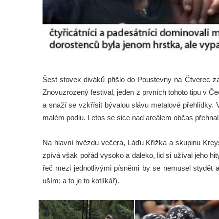
Šest stovek diváků přišlo do Poustevny na Čtverec za
Znovuzrozený festival, jeden z prvních tohoto tipu v 
a snaží se vzkřísit bývalou slávu metalové přehlídky. V
malém podiu. Letos se sice nad areálem občas přehnal
Na hlavní hvězdu večera, Láďu Křížka a skupinu Kreys
zpívá však pořád vysoko a daleko, lid si užíval jeho hity
řeč mezi jednotlivými písněmi by se nemusel stydět a
uším; a to je to kotlíkář).