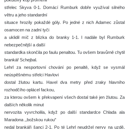
střelec Skyva 0-1. Domácí Rumburk dobře využíval silného
větru a jeho standardní
situace hrozily pokaždé góly. Po jedné z nich Adamec zůstal
osamocen na zadní tyči
a uklidil míč z blízka do branky 1-1. I nadále byl Rumburk
nebezpečnější a další
standardka skončila po faulu penaltou. Tu ovšem bravůrně chytil
brankář Schejbal.
Lehrl za nesportovní chování po penaltě, když se vysmál
neúspěšnému střelci Havlovi
dostal žlutou kartu. Havel dva metry před zraky hlavního
rozhodčího oplácel fackou,
za kterou ovšem k překvapení všech dostal také jen žlutou. Za
dalších několik minut
nervozita vyvrcholila, když po další standardce Chlada ala
Maradona ,,božskou rukou“
nedal brankáři šanci 2-1. Po té Lehrl neudržel nervy na uzdě,