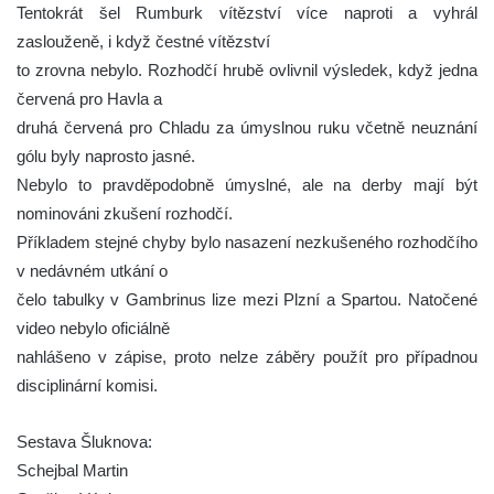
Tentokrát šel Rumburk vítězství více naproti a vyhrál
zaslouženě, i když čestné vítězství
to zrovna nebylo. Rozhodčí hrubě ovlivnil výsledek, když jedna
červená pro Havla a
druhá červená pro Chladu za úmyslnou ruku včetně neuznání
gólu byly naprosto jasné.
Nebylo to pravděpodobně úmyslné, ale na derby mají být
nominováni zkušení rozhodčí.
Příkladem stejné chyby bylo nasazení nezkušeného rozhodčího
v nedávném utkání o
čelo tabulky v Gambrinus lize mezi Plzní a Spartou. Natočené
video nebylo oficiálně
nahlášeno v zápise, proto nelze záběry použít pro případnou
disciplinární komisi.
Sestava Šluknova:
Schejbal Martin