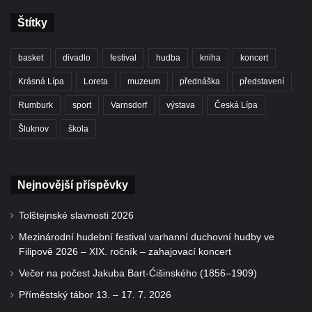
Štítky
basket
divadlo
festival
hudba
kniha
koncert
Krásná Lípa
Loreta
muzeum
přednáška
představení
Rumburk
sport
Varnsdorf
výstava
Česká Lípa
Šluknov
škola
Nejnovější příspěvky
Tolštejnské slavnosti 2026
Mezinárodní hudební festival varhanní duchovní hudby ve
Filipově 2026 – XIX. ročník – zahajovací koncert
Večer na počest Jakuba Bart-Ćišinského (1856–1909)
Příměstský tábor 13. – 17. 7. 2026