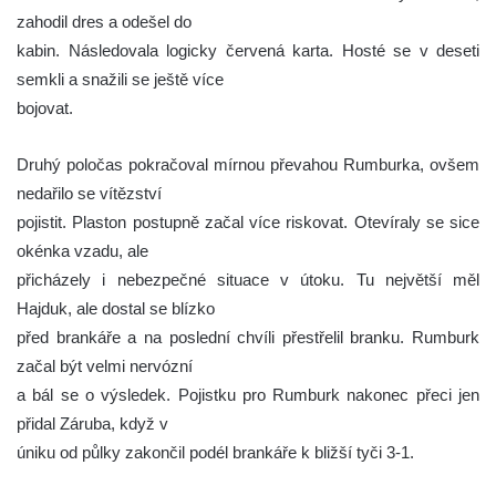
zahodil dres a odešel do
kabin. Následovala logicky červená karta. Hosté se v deseti
semkli a snažili se ještě více
bojovat.
Druhý poločas pokračoval mírnou převahou Rumburka, ovšem
nedařilo se vítězství
pojistit. Plaston postupně začal více riskovat. Otevíraly se sice
okénka vzadu, ale
přicházely i nebezpečné situace v útoku. Tu největší měl
Hajduk, ale dostal se blízko
před brankáře a na poslední chvíli přestřelil branku. Rumburk
začal být velmi nervózní
a bál se o výsledek. Pojistku pro Rumburk nakonec přeci jen
přidal Záruba, když v
úniku od půlky zakončil podél brankáře k bližší tyči 3-1.