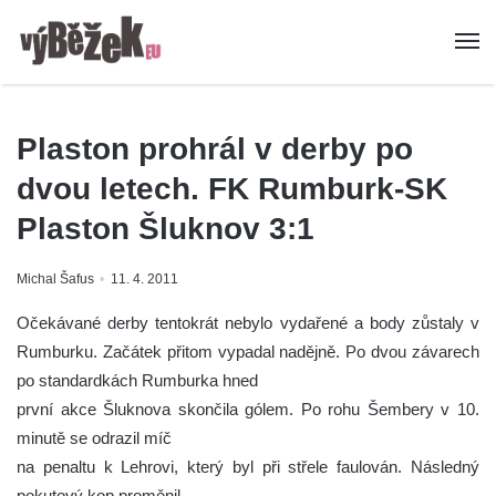
Plaston prohrál v derby po
dvou letech. FK Rumburk-SK
Plaston Šluknov 3:1
Michal Šafus
11. 4. 2011
Očekávané derby tentokrát nebylo vydařené a body zůstaly v
Rumburku.
Začátek přitom vypadal nadějně. Po dvou závarech
po standardkách Rumburka hned
první akce Šluknova skončila gólem. Po rohu Šembery v 10.
minutě se odrazil míč
na penaltu k Lehrovi, který byl při střele faulován. Následný
pokutový kop proměnil