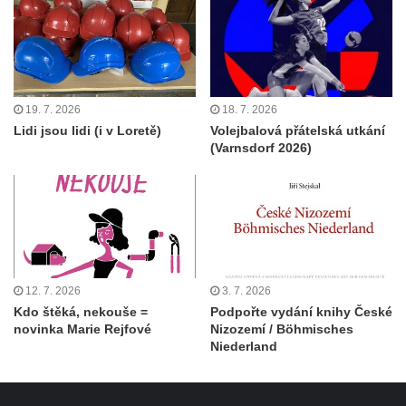
19. 7. 2026
18. 7. 2026
Lidi jsou lidi (i v Loretě)
Volejbalová přátelská utkání
(Varnsdorf 2026)
12. 7. 2026
3. 7. 2026
Kdo štěká, nekouše =
Podpořte vydání knihy České
novinka Marie Rejfové
Nizozemí / Böhmisches
Niederland