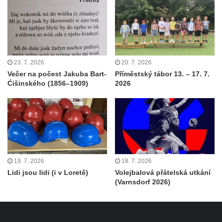
23. 7. 2026
20. 7. 2026
Večer na počest Jakuba Bart-
Příměstský tábor 13. – 17. 7.
Ćišinského (1856–1909)
2026
19. 7. 2026
18. 7. 2026
Lidi jsou lidi (i v Loretě)
Volejbalová přátelská utkání
(Varnsdorf 2026)