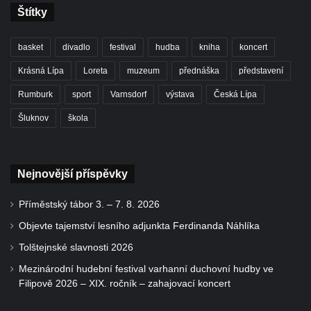
Štítky
basket
divadlo
festival
hudba
kniha
koncert
Krásná Lípa
Loreta
muzeum
přednáška
představení
Rumburk
sport
Varnsdorf
výstava
Česká Lípa
Šluknov
škola
Nejnovější příspěvky
Příměstský tábor 3. – 7. 8. 2026
Objevte tajemství lesního adjunkta Ferdinanda Náhlíka
Tolštejnské slavnosti 2026
Mezinárodní hudební festival varhanní duchovní hudby ve
Filipově 2026 – XIX. ročník – zahajovací koncert