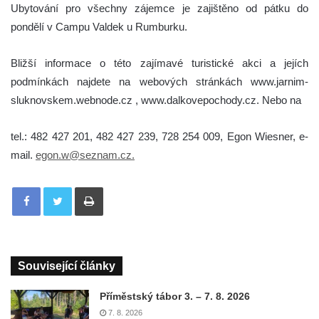
Ubytování pro všechny zájemce je zajištěno od pátku do
pondělí v Campu Valdek u Rumburku.
Bližší informace o této zajímavé turistické akci a jejích
podmínkách najdete na webových stránkách www.jarnim-
sluknovskem.webnode.cz , www.dalkovepochody.cz. Nebo na
tel.: 482 427 201, 482 427 239, 728 254 009, Egon Wiesner, e-
mail.
egon.w@seznam.cz.
Tisknout
Související články
Příměstský tábor 3. – 7. 8. 2026
7. 8. 2026