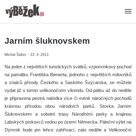
Jarním šluknovskem
Michal Šafus
22. 4. 2011
Na jeden z největších turistických svátků, vzpomínkový pochod
na památku Františka Bienerta, jednoho z největších milovníků
a znalců přírody Českého a Saského Švýcarska, se můžete
vydat již o tomto velikonočním víkendu. Od pátku až do neděle
je připravena pestrá nabídka více či méně náročných pochodů
krásnou přírodou obou národních parků. Stovka Jarním
Šluknovskem a sobotní trasy Národními parky a krajinou
Labských pískovců vedou po území Německa. Páteční výlet na
Dýmník bude jen lehce zahřívací, zato neděle a Velikonoční