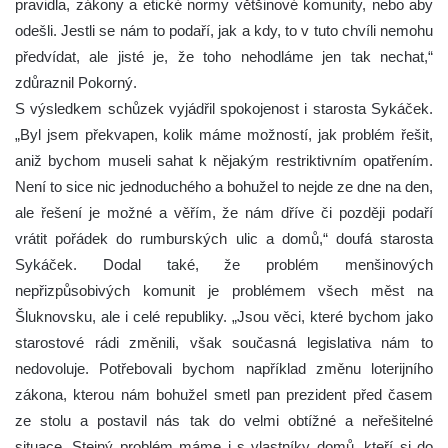
pravidla, zákony a etické normy většinové komunity, nebo aby
odešli. Jestli se nám to podaří, jak a kdy, to v tuto chvíli nemohu
předvídat, ale jisté je, že toho nehodláme jen tak nechat,“
zdůraznil Pokorný.
S výsledkem schůzek vyjádřil spokojenost i starosta Sykáček.
„Byl jsem překvapen, kolik máme možností, jak problém řešit,
aniž bychom museli sahat k nějakým restriktivním opatřením.
Není to sice nic jednoduchého a bohužel to nejde ze dne na den,
ale řešení je možné a věřím, že nám dříve či později podaří
vrátit pořádek do rumburských ulic a domů,“ doufá starosta
Sykáček. Dodal také, že problém menšinových
nepřizpůsobivých komunit je problémem všech měst na
Šluknovsku, ale i celé republiky. „Jsou věci, které bychom jako
starostové rádi změnili, však současná legislativa nám to
nedovoluje. Potřebovali bychom například změnu loterijního
zákona, kterou nám bohužel smetl pan prezident před časem
ze stolu a postavil nás tak do velmi obtížné a neřešitelné
situace. Stejný problém máme i s vlastníky domů, kteří si do