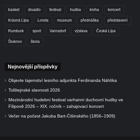
basket
divadlo
festival
hudba
kniha
koncert
Krásná Lípa
Loreta
muzeum
přednáška
představení
Rumburk
sport
Varnsdorf
výstava
Česká Lípa
Šluknov
škola
Nejnovější příspěvky
Objevte tajemství lesního adjunkta Ferdinanda Náhlíka
Tolštejnské slavnosti 2026
Mezinárodní hudební festival varhanní duchovní hudby ve
Filipově 2026 – XIX. ročník – zahajovací koncert
Večer na počest Jakuba Bart-Ćišinského (1856–1909)