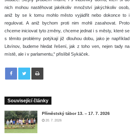
nich mohou nastěhovat jakékoliv množství jakýchkoliv osob,
aniž by se k tomu mohlo město vyjádřit nebo dokonce to i
regulovat. A aniž bychom proti nim mohli zasahovat. Proto
chceme iniciovat tyto změny, chceme jednat i s městy, které se
s těmito problémy potýkají již dlouhou dobu, jako je například
Litvínov, budeme hledat řešení, jak z toho ven, nejen tady na
místě, ale i v parlamentu,“ přislíbil Sykáček.
Tisknout
Související články
Příměstský tábor 13. – 17. 7. 2026
20. 7. 2026