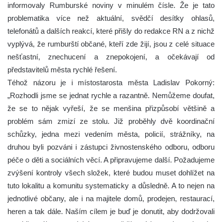
informovaly Rumburské noviny v minulém čísle. Že je tato
problematika více než aktuální, svědčí desítky ohlasů,
telefonátů a dalších reakcí, které přišly do redakce RN a z nichž
vyplývá, že rumburští občané, kteří zde žijí, jsou z celé situace
nešťastní, znechucení a znepokojení, a očekávají od
představitelů města rychlé řešení.
Téhož názoru je i místostarosta města Ladislav Pokorný:
„Rozhodli jsme se jednat rychle a razantně. Nemůžeme doufat,
že se to nějak vyřeší, že se menšina přizpůsobí většině a
problém sám zmizí ze stolu. Již proběhly dvě koordinační
schůzky, jedna mezi vedením města, policií, strážníky, na
druhou byli pozváni i zástupci živnostenského odboru, odboru
péče o děti a sociálních věcí. A připravujeme další. Požadujeme
zvýšení kontroly všech složek, které budou muset dohlížet na
tuto lokalitu a komunitu systematicky a důsledně. A to nejen na
jednotlivé občany, ale i na majitele domů, prodejen, restaurací,
heren a tak dále. Naším cílem je buď je donutit, aby dodržovali