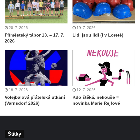
20. 7. 2026
19. 7. 2026
Příměstský tábor 13. – 17. 7.
Lidi jsou lidi (i v Loretě)
2026
18. 7. 2026
12. 7. 2026
Volejbalová přátelská utkání
Kdo štěká, nekouše =
(Varnsdorf 2026)
novinka Marie Rejfové
Štítky