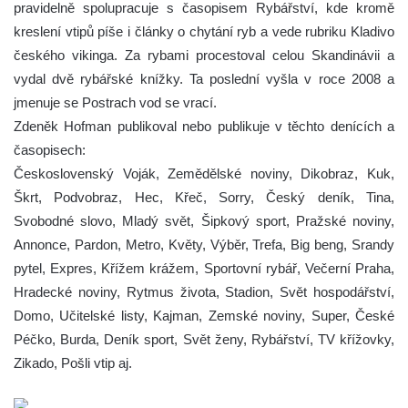
pravidelně spolupracuje s časopisem Rybářství, kde kromě
kreslení vtipů píše i články o chytání ryb a vede rubriku Kladivo
českého vikinga. Za rybami procestoval celou Skandinávii a
vydal dvě rybářské knížky. Ta poslední vyšla v roce 2008 a
jmenuje se Postrach vod se vrací.
Zdeněk Hofman publikoval nebo publikuje v těchto denících a
časopisech:
Československý Voják, Zemědělské noviny, Dikobraz, Kuk,
Škrt, Podvobraz, Hec, Křeč, Sorry, Český deník, Tina,
Svobodné slovo, Mladý svět, Šipkový sport, Pražské noviny,
Annonce, Pardon, Metro, Květy, Výběr, Trefa, Big beng, Srandy
pytel, Expres, Křížem krážem, Sportovní rybář, Večerní Praha,
Hradecké noviny, Rytmus života, Stadion, Svět hospodářství,
Domo, Učitelské listy, Kajman, Zemské noviny, Super, České
Péčko, Burda, Deník sport, Svět ženy, Rybářství, TV křížovky,
Zikado, Pošli vtip aj.