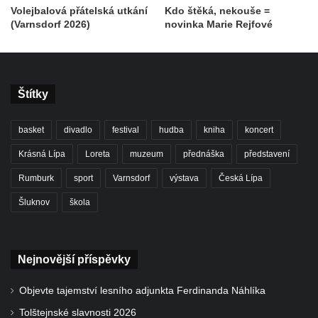
Volejbalová přátelská utkání
Kdo štěká, nekouše =
(Varnsdorf 2026)
novinka Marie Rejfové
Štítky
basket
divadlo
festival
hudba
kniha
koncert
Krásná Lípa
Loreta
muzeum
přednáška
představení
Rumburk
sport
Varnsdorf
výstava
Česká Lípa
Šluknov
škola
Nejnovější příspěvky
Objevte tajemství lesního adjunkta Ferdinanda Náhlíka
Tolštejnské slavnosti 2026