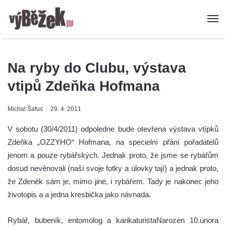
Na ryby do Clubu, výstava
vtipů Zdeňka Hofmana
Michal Šafus
29. 4. 2011
V sobotu (30/4/2011) odpoledne bude otevřena výstava vtípků
Zdeňka „OZZYHO“ Hofmana, na specielní přání pořadatelů
jenom a pouze rybářských. Jednak proto, že jsme se rybářům
dosud nevěnovali (naši svoje fotky a úlovky tají) a jednak proto,
že Zdeněk sám je, mimo jiné, i rybářem. Tady je nakonec jeho
životopis a a jedna kresbička jako návnada.
Rybář, bubeník, entomolog a karikaturistaNarozen 10.února