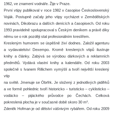
1962, ve znamení vodnáře. Žije v Praze.
První vtipy publikoval v roce 1982 v časopise Československý
Voják. Postupně začaly jeho vtipy vycházet v Zemědělských
novinách, Dikobrazu a dalších denících a časopisech. Od roku
1993 pravidelně spolupracoval s Českým deníkem a právě díky
němu se o rok později stal profesionálním kreslířem.
Kresleným humorem se úspěšně živí dodnes. Založil agenturu
a vydavatelství Dexempo. Kromě kreslených vtipů ilustruje
knihy a články. Zabývá se výrobou dárkových a reklamních
předmětů. Vydává vlastní knihy a kalendáře. Od roku 2003
společně s Ivanem Rillichem vymýšlí a tvoří největší kreslený
vtip
na světě. Jmenuje se Óbrfrk. Je složený z jednotlivých pidifrků
a ve formě pohlednic tvoří historicko – turisticko – cyklisticko –
vodácko – pijáckého průvodce po Čechách. Celková
pokreslená plocha je v současné době skoro 30 m².
Zdeněk Hofman je od dětství vášnivým rybářem. Od roku 2009