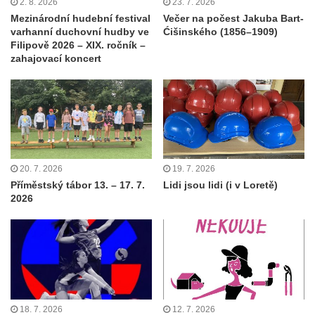
2. 8. 2026
23. 7. 2026
Mezinárodní hudební festival
Večer na počest Jakuba Bart-
varhanní duchovní hudby ve
Ćišinského (1856–1909)
Filipově 2026 – XIX. ročník –
zahajovací koncert
20. 7. 2026
19. 7. 2026
Příměstský tábor 13. – 17. 7.
Lidi jsou lidi (i v Loretě)
2026
18. 7. 2026
12. 7. 2026