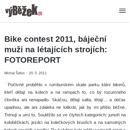
Bike contest 2011, báječní
muži na létajících strojích:
FOTOREPORT
Michal Šafus
20. 5. 2011
Počtvrté proběhlo v rumburském skate parku klání bikerů,
kteří dělají na kolech a na rampách to, co by rozumného
člověka ani nenapadlo. Skáčou, dělají salta, létají… a občas
upadnou, ale ani zdaleka ne tolikrát, jak by mi přišlo běžné.
Trénují a umí to. Soutěžilo se ve čtyřech kategoriích: junioři na
koloběžkách, jezdci na kolečkových bruslích a na samotných
kolech amatéři a profíci. Po každém kole ještě vystoupili mistr a