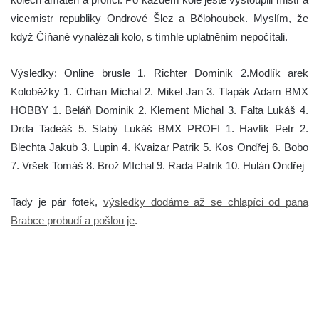
vicemistr republiky Ondrové Šlez a Bělohoubek. Myslím, že
když Číňané vynalézali kolo, s tímhle uplatněním nepočítali.
Výsledky: Online brusle 1. Richter Dominik 2.Modlík arek
Koloběžky 1. Cirhan Michal 2. Mikel Jan 3. Tlapák Adam BMX
HOBBY 1. Beláň Dominik 2. Klement Michal 3. Falta Lukáš 4.
Drda Tadeáš 5. Slabý Lukáš BMX PROFI 1. Havlík Petr 2.
Blechta Jakub 3. Lupin 4. Kvaizar Patrik 5. Kos Ondřej 6. Bobo
7. Vršek Tomáš 8. Brož MIchal 9. Rada Patrik 10. Hulán Ondřej
Tady je pár fotek,
výsledky dodáme až se chlapíci od pana
Brabce probudí a pošlou je
.