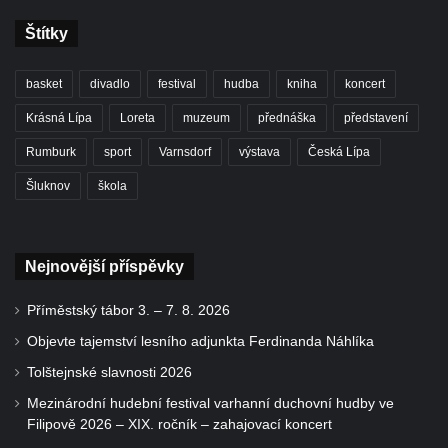
Štítky
basket
divadlo
festival
hudba
kniha
koncert
Krásná Lípa
Loreta
muzeum
přednáška
představení
Rumburk
sport
Varnsdorf
výstava
Česká Lípa
Šluknov
škola
Nejnovější příspěvky
Příměstský tábor 3. – 7. 8. 2026
Objevte tajemství lesního adjunkta Ferdinanda Náhlíka
Tolštejnské slavnosti 2026
Mezinárodní hudební festival varhanní duchovní hudby ve
Filipově 2026 – XIX. ročník – zahajovací koncert