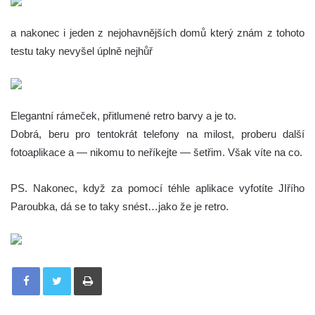
a nakonec i jeden z nejohavnějších domů který znám z tohoto
testu taky nevyšel úplně nejhůř
Elegantní rámeček, přitlumené retro barvy a je to.
Dobrá, beru pro tentokrát telefony na milost, proberu další
fotoaplikace a — nikomu to neříkejte — šetřim. Však víte na co.
PS. Nakonec, když za pomocí téhle aplikace vyfotíte JIřího
Paroubka, dá se to taky snést…jako že je retro.
Tisknout