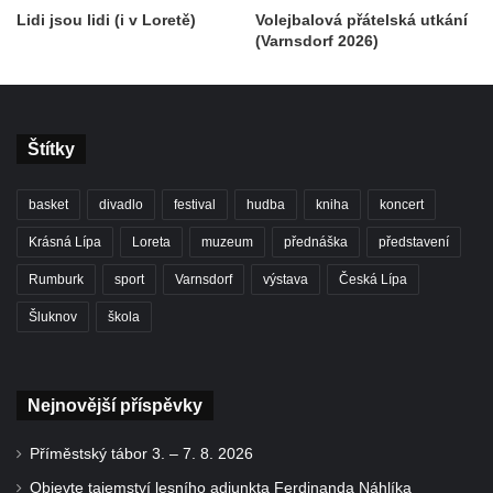
Lidi jsou lidi (i v Loretě)
Volejbalová přátelská utkání
(Varnsdorf 2026)
Štítky
basket
divadlo
festival
hudba
kniha
koncert
Krásná Lípa
Loreta
muzeum
přednáška
představení
Rumburk
sport
Varnsdorf
výstava
Česká Lípa
Šluknov
škola
Nejnovější příspěvky
Příměstský tábor 3. – 7. 8. 2026
Objevte tajemství lesního adjunkta Ferdinanda Náhlíka