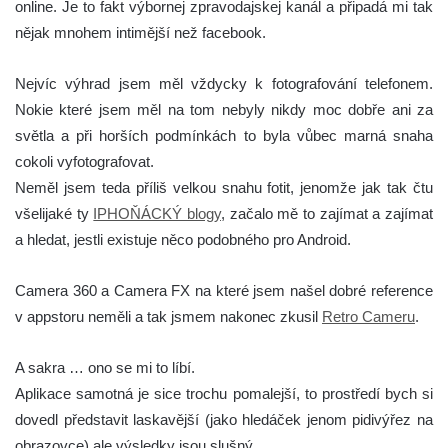
online. Je to fakt výbornej zpravodajskej kanál a připadá mi tak
nějak mnohem intimější než facebook.
Nejvíc výhrad jsem měl vždycky k fotografování telefonem.
Nokie které jsem měl na tom nebyly nikdy moc dobře ani za
světla a při horších podmínkách to byla vůbec marná snaha
cokoli vyfotografovat.
Neměl jsem teda příliš velkou snahu fotit, jenomže jak tak čtu
všelijaké ty
IPHOŇÁCKÝ blogy
, začalo mě to zajímat a zajímat
a hledat, jestli existuje něco podobného pro Android.
Camera 360 a Camera FX na které jsem našel dobré reference
v appstoru neměli a tak jsmem nakonec zkusil
Retro Cameru
.
A sakra … ono se mi to líbí.
Aplikace samotná je sice trochu pomalejší, to prostředí bych si
dovedl představit laskavější (jako hledáček jenom pidivýřez na
obrazovce) ale výsledky jsou slušný.