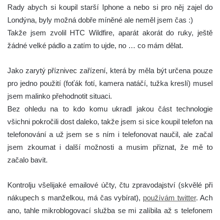
Rady abych si koupil starší Iphone a nebo si pro něj zajel do
Londýna, byly možná dobře míněné ale neměl jsem čas :)
Takže jsem zvolil HTC Wildfire, aparát akorát do ruky, ještě
žádné velké pádlo a zatím to ujde, no … co mám dělat.
Jako zarytý příznivec zařízení, která by měla být určena pouze
pro jedno použití (foťák fotí, kamera natáčí, tužka kreslí) musel
jsem malinko přehodnotit situaci.
Bez ohledu na to kdo komu ukradl jakou část technologie
všichni pokročili dost daleko, takže jsem si sice koupil telefon na
telefonování a už jsem se s ním i telefonovat naučil, ale začal
jsem zkoumat i další možnosti a musim přiznat, že mě to
začalo bavit.
Kontrolju všelijaké emailové účty, čtu zpravodajství (skvělé při
nákupech s manželkou, má čas vybírat),
používám twitter
. Ach
ano, tahle mikroblogovací služba se mi zalíbila až s telefonem