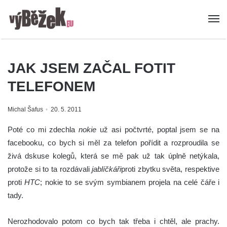
JAK JSEM ZAČAL FOTIT
TELEFONEM
Michal Šafus
20. 5. 2011
Poté co mi zdechla
nokie
už asi počtvrté, poptal jsem se na
facebooku, co bych si měl za telefon pořídit a rozproudila se
živá dskuse kolegů, která se mě pak už tak úplně netýkala,
protože si to ta rozdávali
jablíčkáři
proti zbytku světa, respektive
proti
HTC
; nokie to se svým symbianem projela na celé čáře i
tady.
Nerozhodovalo potom co bych tak třeba i chtěl, ale prachy.