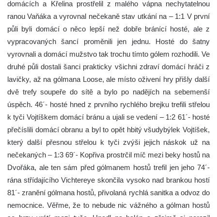
domácích a Křelina prostřelil z malého vápna nechytatelnou
ranou Vaňáka a vyrovnal nečekaně stav utkání na – 1:1 V první
půli byli domácí o něco lepší než dobře bránící hosté, ale z
vypracovaných šancí proměnili jen jednu. Hosté do šatny
vyrovnali a domácí mužstvo tak trochu tímto gólem rozhodili. Ve
druhé půli dostali šanci prakticky všichni zdraví domácí hráči z
lavičky, až na gólmana Loose, ale místo oživení hry přišly další
dvě trefy soupeře do sítě a bylo po nadějích na sebemenší
úspěch. 46´- hosté hned z prvního rychlého brejku trefili střelou
k tyči Vojtíškem domácí bránu a ujali se vedení – 1:2 61´- hosté
přečíslili domácí obranu a byl to opět hbitý všudybýlek Vojtíšek,
který další přesnou střelou k tyči zvýši jejich náskok už na
nečekaných – 1:3 69´- Kopřiva prostrčil míč mezi beky hostů na
Dvořáka, ale ten sám před gólmanem hostů trefil jen jeho 74´-
rána střídajícího Vichtereye skončila vysoko nad brankou hostí
81´- zranění gólmana hostů, přivolaná rychlá sanitka a odvoz do
nemocnice. Věřme, že to nebude nic vážného a gólman hostů