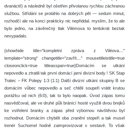
dvanácti!) a následně byl ošetřen přivolanou rychlou záchranou
službou. Střídání se protáhlo na dobrých pět — sedum minut,
rozhodčí ale na konci prakticky nic nepřiddal. myslím, že to ale
bylo jedno, na závěrečný tlak Vilémova to tentokrát beztak
nevypadalo.
{showhide title=“kompletní zpráva z Viléova…“
template=“strong“ changetitle=“zavřít…“ mousetitleistitle=true
closeonclick=true titleasspan=true}Domácím se utkání
nepovedlo a ztratili tak první domácí jarní divizní body ! SK Stap
Tratec – FK Polepy 1:3 (1:1) Další divizní utkání skupiny B se
domácím vůbec nepovedlo a seč chtěli soupeři vrátit krutou
porážku od nich (6:0), tak to bylo naopak. Úvod zápas tomu
nasvědčoval, ale ve druhé půli bránící hosté využili dvou brejků
ke vstřelení branky a zápas před výbornou návštěvou byl
rozhodnut. Domácím chyběli oba zranění stopeři a tak musel
trenér Suchomel hodně zaimprovizovat v sestavě. To však