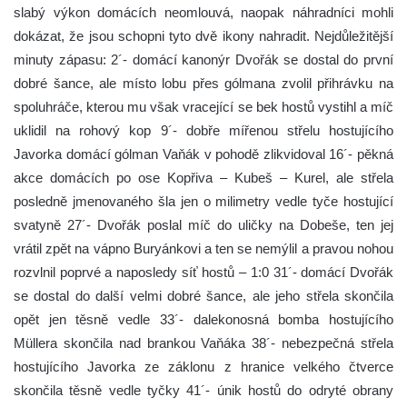
slabý výkon domácích neomlouvá, naopak náhradníci mohli
dokázat, že jsou schopni tyto dvě ikony nahradit. Nejdůležitější
minuty zápasu: 2´- domácí kanonýr Dvořák se dostal do první
dobré šance, ale místo lobu přes gólmana zvolil přihrávku na
spoluhráče, kterou mu však vracející se bek hostů vystihl a míč
uklidil na rohový kop 9´- dobře mířenou střelu hostujícího
Javorka domácí gólman Vaňák v pohodě zlikvidoval 16´- pěkná
akce domácích po ose Kopřiva – Kubeš – Kurel, ale střela
posledně jmenovaného šla jen o milimetry vedle tyče hostující
svatyně 27´- Dvořák poslal míč do uličky na Dobeše, ten jej
vrátil zpět na vápno Buryánkovi a ten se nemýlil a pravou nohou
rozvlnil poprvé a naposledy síť hostů – 1:0 31´- domácí Dvořák
se dostal do další velmi dobré šance, ale jeho střela skončila
opět jen těsně vedle 33´- dalekonosná bomba hostujícího
Müllera skončila nad brankou Vaňáka 38´- nebezpečná střela
hostujícího Javorka ze záklonu z hranice velkého čtverce
skončila těsně vedle tyčky 41´- únik hostů do odryté obrany