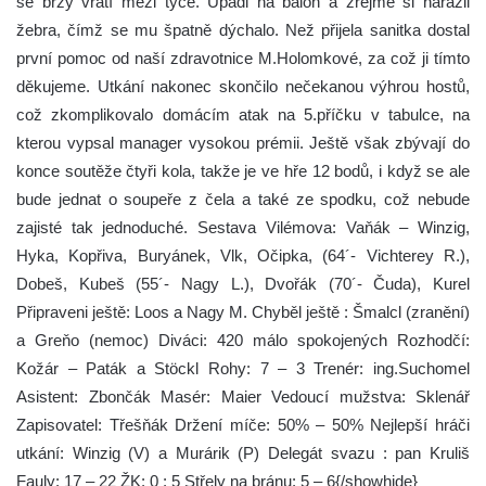
se brzy vrátí mezi tyče. Upadl na balón a zřejmě si narazil
žebra, čímž se mu špatně dýchalo. Než přijela sanitka dostal
první pomoc od naší zdravotnice M.Holomkové, za což ji tímto
děkujeme. Utkání nakonec skončilo nečekanou výhrou hostů,
což zkomplikovalo domácím atak na 5.příčku v tabulce, na
kterou vypsal manager vysokou prémii. Ještě však zbývají do
konce soutěže čtyři kola, takže je ve hře 12 bodů, i když se ale
bude jednat o soupeře z čela a také ze spodku, což nebude
zajisté tak jednoduché. Sestava Vilémova: Vaňák – Winzig,
Hyka, Kopřiva, Buryánek, Vlk, Očipka, (64´- Vichterey R.),
Dobeš, Kubeš (55´- Nagy L.), Dvořák (70´- Čuda), Kurel
Připraveni ještě: Loos a Nagy M. Chyběl ještě : Šmalcl (zranění)
a Greňo (nemoc) Diváci: 420 málo spokojených Rozhodčí:
Kožár – Paták a Stöckl Rohy: 7 – 3 Trenér: ing.Suchomel
Asistent: Zbončák Masér: Maier Vedoucí mužstva: Sklenář
Zapisovatel: Třešňák Držení míče: 50% – 50% Nejlepší hráči
utkání: Winzig (V) a Murárik (P) Delegát svazu : pan Kruliš
Fauly: 17 – 22 ŽK: 0 : 5 Střely na bránu: 5 – 6{/showhide}