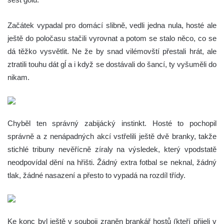
Začátek vypadal pro domácí slibně, vedli jedna nula, hosté ale
ještě do poločasu stačili vyrovnat a potom se stalo něco, co se
dá těžko vysvětlit. Ne že by snad vilémovští přestali hrát, ale
ztratili touhu dát gĺ a i když se dostávali do šancí, ty vyšuměli do
nikam.
Chyběl ten správný zabijácký instinkt. Hosté to pochopil
správně a z nenápadných akcí vstřelili ještě dvě branky, takže
stichlé tribuny nevěřícně zíraly na výsledek, který vpodstatě
neodpovídal dění na hřišti. Žádný extra fotbal se neknal, žádný
tlak, žádné nasazení a přesto to vypadá na rozdíl třídy.
Ke konc byl ještě v souboji zraněn brankář hostů (kteří přijeli v