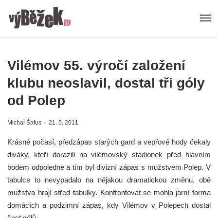
Vilémov 55. výročí založení
klubu neoslavil, dostal tři góly
od Polep
Michal Šafus
21. 5. 2011
Krásné počasí, předzápas starých gard a vepřové hody čekaly
diváky, kteří dorazili na vilémovský stadionek před hlavním
bodem odpoledne a tím byl divizní zápas s mužstvem Polep. V
tabulce to nevypadalo na nějakou dramatickou změnu, obě
mužstva hrají střed tabulky.
Konfrontovat se mohla jarní forma
domácích a podzimní zápas, kdy Vilémov v Polepech dostal
šest gólů.