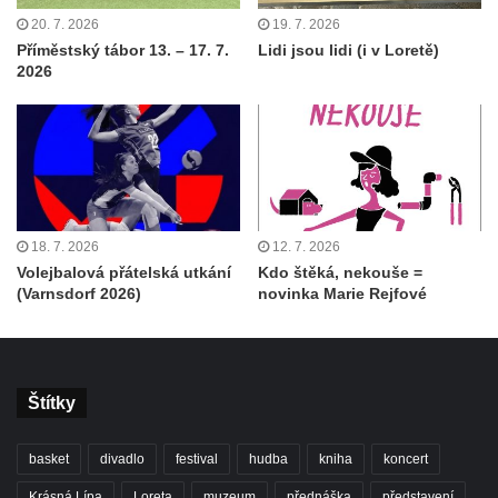
20. 7. 2026
19. 7. 2026
Příměstský tábor 13. – 17. 7.
Lidi jsou lidi (i v Loretě)
2026
18. 7. 2026
12. 7. 2026
Volejbalová přátelská utkání
Kdo štěká, nekouše =
(Varnsdorf 2026)
novinka Marie Rejfové
Štítky
basket
divadlo
festival
hudba
kniha
koncert
Krásná Lípa
Loreta
muzeum
přednáška
představení