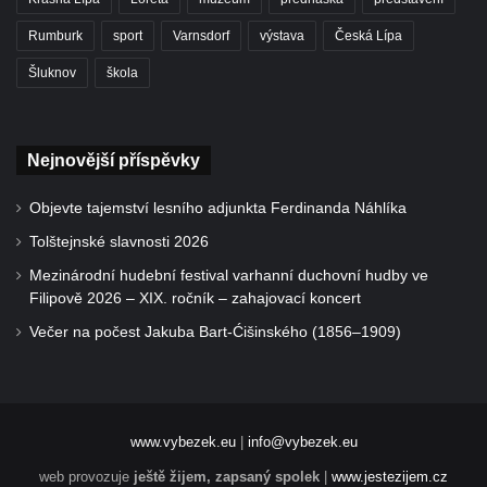
Rumburk
sport
Varnsdorf
výstava
Česká Lípa
Šluknov
škola
Nejnovější příspěvky
Objevte tajemství lesního adjunkta Ferdinanda Náhlíka
Tolštejnské slavnosti 2026
Mezinárodní hudební festival varhanní duchovní hudby ve
Filipově 2026 – XIX. ročník – zahajovací koncert
Večer na počest Jakuba Bart-Ćišinského (1856–1909)
www.vybezek.eu
|
info@vybezek.eu
web provozuje
ještě žijem, zapsaný spolek
|
www.jestezijem.cz