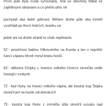
První půle byla zcela vyrovnaná, hrál se otevřený fotbal se
zajištěnými obranami a co přešlo přes ně
pochytali oba dobří gólmani. Během druhé půle oba trenéři
vystřídali po třech hráčích, branku na
jedné ani na druhé straně to však nepřineslo.
52´- prostrčení balónu Vilkovského na Kurela a ten v největší
šanci zápasu těsně minul bránu hostů
63´- dělovka Očipky z hranice velkého čtverce skončila vedle
hostující svatyně
72´- faul Hyky na hranici velkého vápna, ale trestný kop Štípka
skončil jen na husté zdi domácích
75´- trestný kop Hyky z mírného úhlu skončil vysoko nad