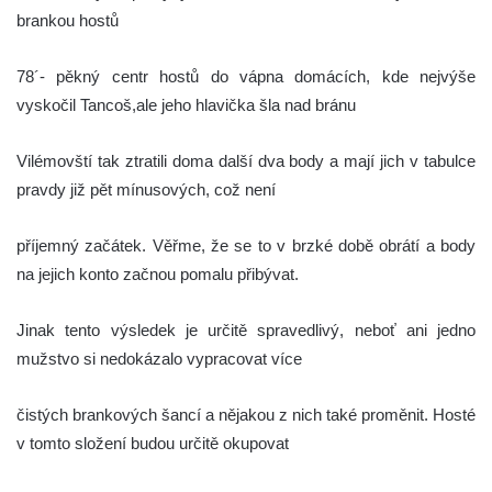
brankou hostů
78´- pěkný centr hostů do vápna domácích, kde nejvýše
vyskočil Tancoš,ale jeho hlavička šla nad bránu
Vilémovští tak ztratili doma další dva body a mají jich v tabulce
pravdy již pět mínusových, což není
příjemný začátek. Věřme, že se to v brzké době obrátí a body
na jejich konto začnou pomalu přibývat.
Jinak tento výsledek je určitě spravedlivý, neboť ani jedno
mužstvo si nedokázalo vypracovat více
čistých brankových šancí a nějakou z nich také proměnit. Hosté
v tomto složení budou určitě okupovat