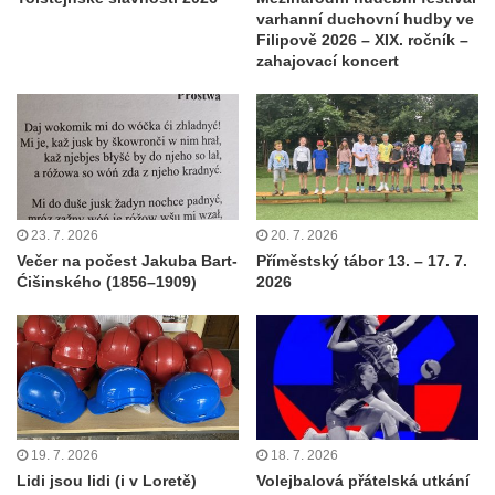
varhanní duchovní hudby ve
Filipově 2026 – XIX. ročník –
zahajovací koncert
23. 7. 2026
20. 7. 2026
Večer na počest Jakuba Bart-
Příměstský tábor 13. – 17. 7.
Ćišinského (1856–1909)
2026
19. 7. 2026
18. 7. 2026
Lidi jsou lidi (i v Loretě)
Volejbalová přátelská utkání