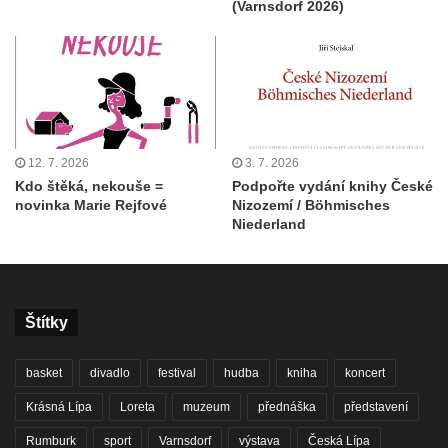
(Varnsdorf 2026)
12. 7. 2026
3. 7. 2026
Kdo štěká, nekouše =
Podpořte vydání knihy České
novinka Marie Rejfové
Nizozemí / Böhmisches
Niederland
Štítky
basket
divadlo
festival
hudba
kniha
koncert
Krásná Lípa
Loreta
muzeum
přednáška
představení
Rumburk
sport
Varnsdorf
výstava
Česká Lípa