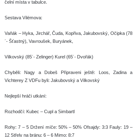
čelní místa v tabulce.
Sestava Vilémova:
Vaňák – Hyka, Jirchář, Čuda, Kopřiva, Jakubovský, Očipka (78
´- Šťastný), Vavroušek, Buryánek,
Vilkovský (85´- Zelinger) Kurel (65´- Dvořák)
Chyběli: Nagy a Dobeš Připraveni ještě: Loos, Zadina a
Vichterey Z VDFu byli: Jakubovský a Vilkovský
Nejlepší hráči utkání:
Rozhodčí: Kubec – Cupl a Simbartl
Rohy: 7 – 5 Držení míče: 50% – 50% Ofsajdy: 3:3 Fauly: 19 –
12 Střely na bránu: 6 – 6 Mimo: 8:7