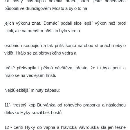
Za hosty nastoupilo několik hráčů, kteří ještě donedávna
působili ve druholigovém Mostu a bylo to na
jejich výkonu znát. Domácí podali sice lepší výkon než proti
Litoli, ale na menším hřišti to bylo více o
osobních soubojích a tak příliš šancí na obou stranách nebylo
vidět. Hrálo se za obrovského vedra a
určitě překvapila i pěkná návštěva, přesto, že tu byla pouť a
hrálo se na vedlejším hřišti.
Nejdůležitější minuty zápasu:
11´- trestný kop Buryánka od rohového praporku a následnou
dělovku Hyky srazil bek hostů
12´- centr Hyky do vápna a hlavička Vavrouška šla jen těsně