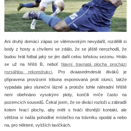
Ani druhý domácí zápas se vilémovským nevydařil, rozdělili si
body z hosty a chvílemi se zdálo, že se jěště nerozhodli, že
budou hrát fotbal jaký se jim dařil celou loňskou sezonu.
Hrálo
se už na hřišti B, neboť
hlavní travnatá plocha prochází
rozsáhlou rekonstrukcí
. Pro dvaasedmdesát diváků je
připravena provizorní tribuna exponovaná proti slunci, takže
vypadala jako sluneční lázně a protože tohle náhradní hřiště
není obehnáno vysokými ploty, končili míče často na
pozemcích sousedů. Čekal jsem, že se diváci rozloži u zábradlí
kolem hrací plochy, aby měli s hráči těsnější kontakt, ale
většina si našla pohodlné místečko na trávníku opodál a nebo
na, pro některé, vyšších lavičkách.