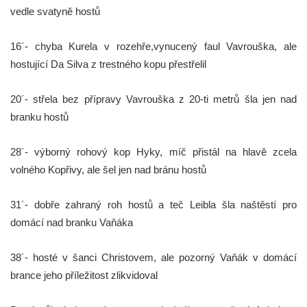
vedle svatyně hostů
16´- chyba Kurela v rozehře,vynucený faul Vavrouška, ale
hostující Da Silva z trestného kopu přestřelil
20´- střela bez přípravy Vavrouška z 20-ti metrů šla jen nad
branku hostů
28´- výborný rohový kop Hyky, míč přistál na hlavě zcela
volného Kopřivy, ale šel jen nad bránu hostů
31´- dobře zahraný roh hostů a teč Leibla šla naštěstí pro
domácí nad branku Vaňáka
38´- hosté v šanci Christovem, ale pozorný Vaňák v domácí
brance jeho příležitost zlikvidoval