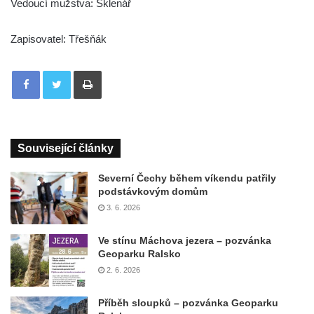
Vedoucí mužstva: Sklenář
Zapisovatel: Třešňák
Tisknout
Související články
Severní Čechy během víkendu patřily
podstávkovým domům
3. 6. 2026
Ve stínu Máchova jezera – pozvánka
Geoparku Ralsko
2. 6. 2026
Příběh sloupků – pozvánka Geoparku