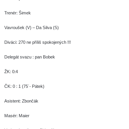
Trenér: Šimek
Vavroušek (V) – Da Silva (S)
Diváci: 270 ne příliš spokojených !!!
Delegát svazu : pan Bobek
ŽK: 0:4
ČK: 0 : 1 (75´- Pátek)
Asistent: Zbončák
Masér: Maier